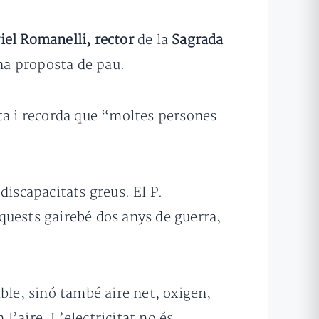
iel Romanelli, rector
de la
Sagrada
una proposta de pau.
sta i recorda que “moltes persones
discapacitats greus. El P.
quests gairebé dos anys de guerra,
ble, sinó també aire net, oxigen,
l’aire. L’electricitat no és