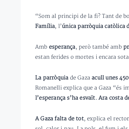
“Som al principi de la fi? Tant de bo
Família
, l’
única parròquia catòlica 
Amb
esperança
, però també amb
p
estan ferides o mortes i encara sota
La parròquia
de Gaza
acull unes 45
Romanelli explica que a Gaza “és im
l’esperança s’ha esvaït. Ara costa d
A Gaza falta de tot
, explica el rect
sol, calor i pau. La pols, el fum i e