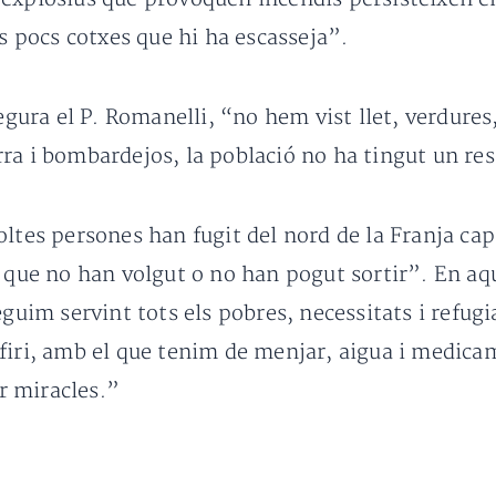
ls pocs cotxes que hi ha escasseja”.
egura el P. Romanelli, “no hem vist llet, verdures,
ra i bombardejos, la població no ha tingut un res
ltes persones han fugit del nord de la Franja cap a
s que no han volgut o no han pogut sortir”. En aq
eguim servint tots els pobres, necessitats i refugi
rfiri, amb el que tenim de menjar, aigua i medi
r miracles.”