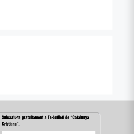
Subscriu-te gratuïtament a l’e-butlletí de “Catalunya
Cristiana”.