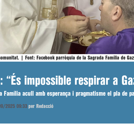
 comunitat. |
Font:
Facebook parròquia de la Sagrada Família de Ga
i: “És impossible respirar a G
da Família acull amb esperança i pragmatisme el pla de pa
/09/2025 09:33
per Redacció