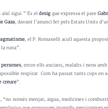
 així sigui.” És el
desig
que expressa el pare
Gabr
de Gaza
, davant l’anunci fet pels Estats Units d’
ragmatisme
, el P. Romanelli acull aquesta propo
 la runa”.
0 persones
, entre ells ancians, malalts i nens amb 
possible respirar. Com ha passat tants cops en a
e creure
”.
or, “no només menjar, aigua, medicines i combusti
ls explosius que provoquen incendis persisteixen en 