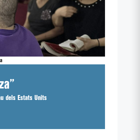
za
aza”
u dels Estats Units