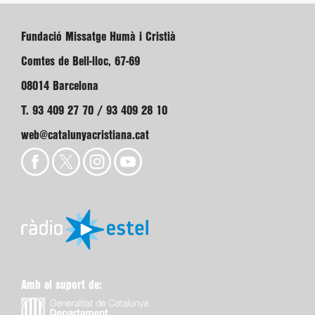
Fundació Missatge Humà i Cristià
Comtes de Bell-lloc, 67-69
08014 Barcelona
T. 93 409 27 70 / 93 409 28 10
web@catalunyacristiana.cat
Amb el suport de: