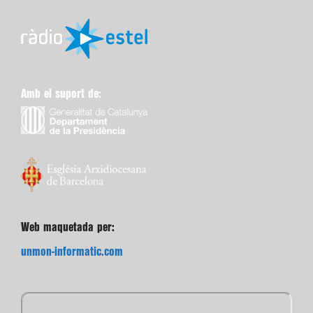
Amb el suport de:
Web maquetada per:
unmon-informatic.com