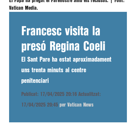
El Papa ha pregat el Parenostre amb els reclusos. |
Font:
Vatican Media.
Francesc visita la
presó Regina Coeli
El Sant Pare ha estat aproximadament
uns trenta minuts al centre
penitenciari
Publicat: 17/04/2025 20:16
Actualitzat:
17/04/2025 20:45
per Vatican News