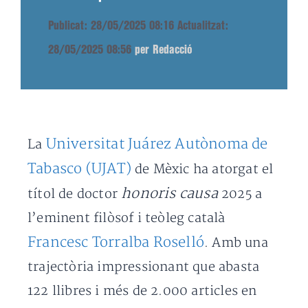
Publicat: 28/05/2025 08:16
Actualitzat:
28/05/2025 08:56
per Redacció
Universitat Juárez Autònoma de
La
Tabasco (UJAT)
de Mèxic ha atorgat el
honoris causa
títol de doctor
2025 a
l’eminent filòsof i teòleg català
Francesc Torralba Roselló
. Amb una
trajectòria impressionant que abasta
122 llibres i més de 2.000 articles en