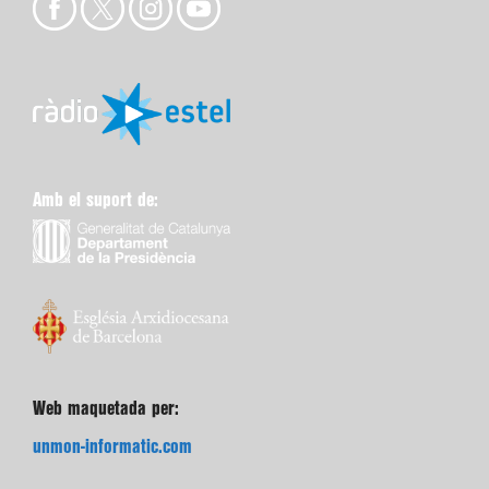
Amb el suport de:
Web maquetada per:
unmon-informatic.com