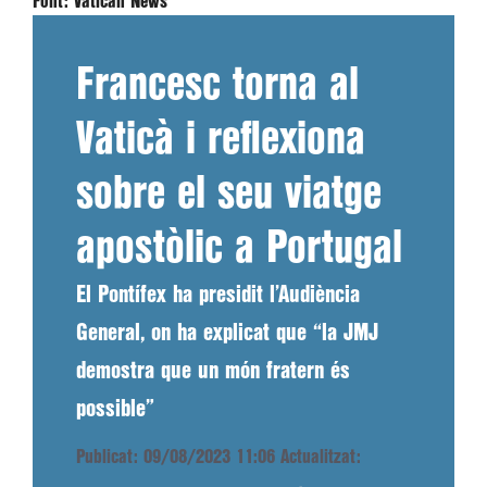
Font:
Vatican News
Francesc torna al
Vaticà i reflexiona
sobre el seu viatge
apostòlic a Portugal
El Pontífex ha presidit l’Audiència
General, on ha explicat que “la JMJ
demostra que un món fratern és
possible”
Publicat: 09/08/2023 11:06
Actualitzat: