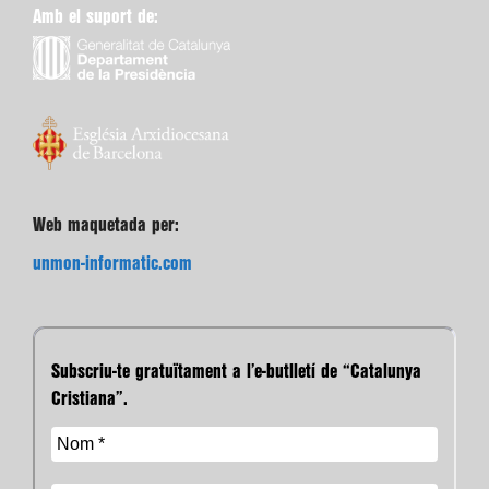
Amb el suport de:
Web maquetada per:
unmon-informatic.com
Subscriu-te gratuïtament a l’e-butlletí de “Catalunya
Cristiana”.