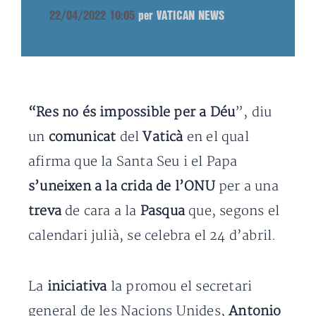
22/04/2022 10:05
per VATICAN NEWS
“Res no és impossible per a Déu
”, diu
un
comunicat
del
Vaticà
en el qual
afirma que la Santa Seu i el Papa
s’uneixen a la crida de l’ONU
per a una
treva
de cara a la
Pasqua
que, segons el
calendari julià, se celebra el 24 d’abril.
La
iniciativa
la promou el secretari
general de les Nacions Unides,
Antonio