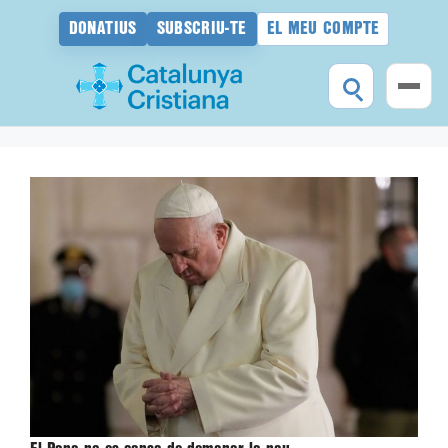
DONATIUS
SUBSCRIU-TE
EL MEU COMPTE
Vés
al
contingut