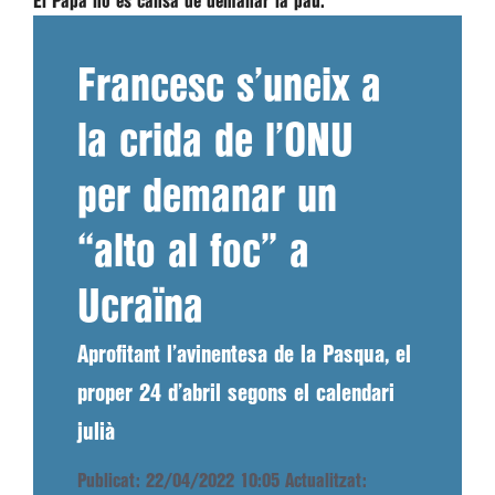
El Papa no es cansa de demanar la pau.
Francesc s’uneix a
la crida de l’ONU
per demanar un
“alto al foc” a
Ucraïna
Aprofitant l’avinentesa de la Pasqua, el
proper 24 d’abril segons el calendari
julià
Publicat: 22/04/2022 10:05
Actualitzat: