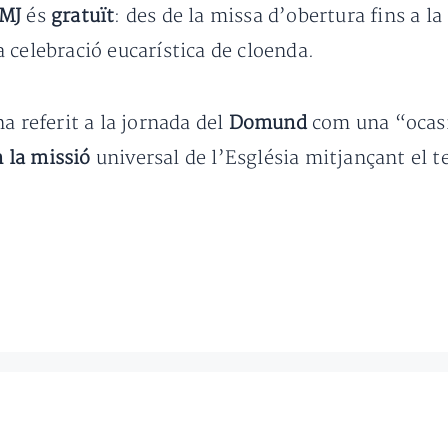
JMJ
és
gratuït
: des de la missa d’obertura fins a l
la celebració eucarística de cloenda.
a referit a la jornada del
Domund
com una “ocas
n la missió
universal de l’Església mitjançant el t