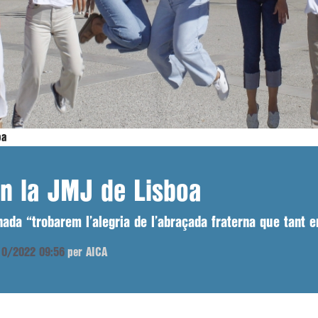
oa
en la JMJ de Lisboa
ada “trobarem l’alegria de l’abraçada fraterna que tant e
/10/2022 09:56
per AICA