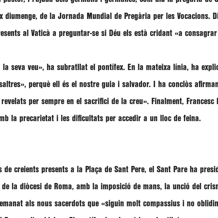
ix diumenge, de la Jornada Mundial de Pregària per les Vocacions. D
resents al Vaticà a preguntar-se si Déu els està cridant
«a consagrar 
 la seva veu»,
ha subratllat el pontífex. En la mateixa línia, ha expl
saltres»,
perquè ell és el nostre guia i salvador. I ha conclòs afirm
revelats per sempre en el sacrifici de la creu».
Finalment,
Francesc
mb la precarietat i les dificultats per accedir a un lloc de feina.
 de creients presents a la Plaça de Sant Pere, el Sant Pare ha pres
s de la diòcesi de Roma, amb la imposició de mans, la unció del cris
emanat als nous sacerdots que
«siguin molt compassius i no oblidin