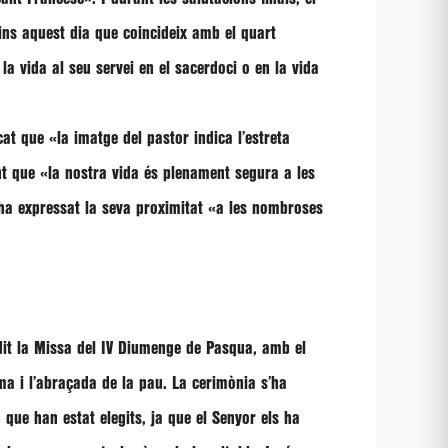
ins aquest dia que coincideix amb el quart
la vida al seu servei en el sacerdoci o en la vida
icat que
«la imatge del pastor indica l’estreta
ant que
«la nostra vida és plenament segura a les
ha expressat la seva proximitat
«a les nombroses
idit la Missa del IV Diumenge de Pasqua, amb el
ma i l’abraçada de la pau. La cerimònia s’ha
 que han estat elegits, ja que el Senyor els ha