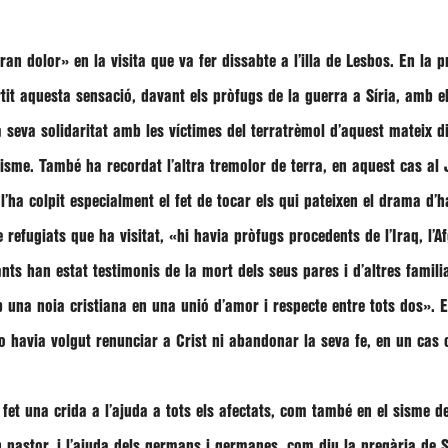
ran dolor»
en la visita que va fer dissabte a l’illa de Lesbos. En la 
tit aquesta sensació, davant els pròfugs de la guerra a Síria, amb 
a seva solidaritat amb les víctimes del terratrèmol d’aquest mateix 
sme. També ha recordat l’altra tremolor de terra, en aquest cas al 
l’ha colpit especialment el fet de tocar els qui pateixen el drama d’h
 refugiats que ha visitat,
«hi havia pròfugs procedents de l’Iraq, l’Af
ants han estat testimonis de la mort dels seus pares i d’altres famil
una noia cristiana en una unió d’amor i respecte entre tots dos»
. 
o havia volgut renunciar a Crist ni abandonar la seva fe, en un cas c
 fet una crida a l’ajuda a tots els afectats, com també en el sisme d
on pastor, i l’ajuda dels germans i germanes, com diu la pregària de 