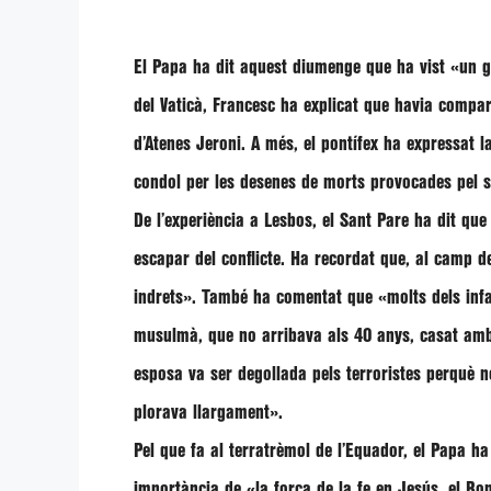
El Papa ha dit aquest diumenge que ha vist
«un g
del Vaticà, Francesc ha explicat que havia compar
d’Atenes
Jeroni
. A més, el pontífex ha expressat l
condol per les desenes de morts provocades pel si
De l’experiència a Lesbos, el Sant Pare ha dit que 
escapar del conflicte. Ha recordat que, al camp de
indrets»
. També ha comentat que
«molts dels inf
musulmà, que no arribava als 40 anys, casat amb 
esposa va ser degollada pels terroristes perquè n
plorava llargament».
Pel que fa al terratrèmol de l’Equador, el Papa ha
importància de
«la força de la fe en Jesús, el B