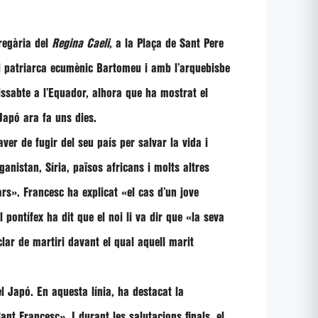
pregària del
Regina Caeli
, a la Plaça de Sant Pere
el patriarca ecumènic
Bartomeu
i amb l’arquebisbe
dissabte a l’Equador, alhora que ha mostrat el
Japó ara fa uns dies.
aver de fugir del seu país per salvar la vida i
ganistan, Síria, països africans i molts altres
iars». Francesc
ha explicat
«el cas d’un jove
El pontífex ha dit que el noi li va dir que
«la seva
lar de martiri davant el qual aquell marit
el Japó. En aquesta línia, ha destacat la
Sant Francesc»
. I durant les salutacions finals, el