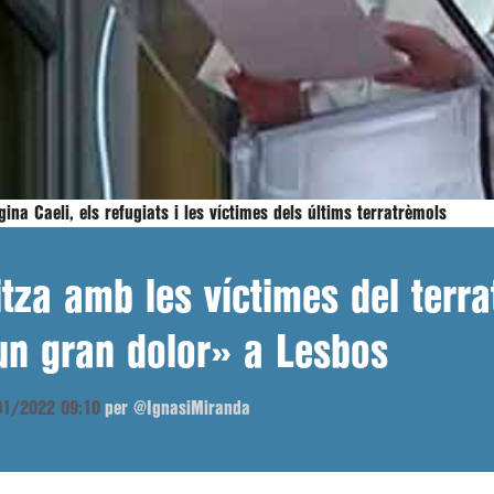
na Caeli, els refugiats i les víctimes dels últims terratrèmols
tza amb les víctimes del terra
un gran dolor» a Lesbos
/01/2022 09:10
per @IgnasiMiranda