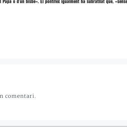
el Papa o d’un bisbe».
El pontífex igualment ha subratllat que,
«sense
un comentari.