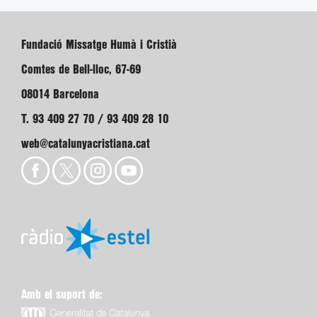
Fundació Missatge Humà i Cristià
Comtes de Bell-lloc, 67-69
08014 Barcelona
T. 93 409 27 70 / 93 409 28 10
web@catalunyacristiana.cat
Amb el suport de: