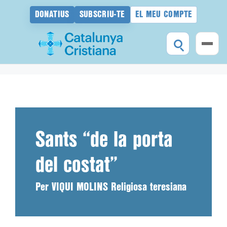
DONATIUS
SUBSCRIU-TE
EL MEU COMPTE
Vés
al
contingut
Sants “de la porta
del costat”
Per VIQUI MOLINS Religiosa teresiana