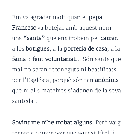
Em va agradar molt quan el
papa
Francesc
va batejar amb aquest nom
uns
“sants”
que ens trobem pel
carrer
,
a les
botigues
, a la
porteria de casa
, a la
feina
o
fent voluntariat
… Són sants que
mai no seran reconeguts ni beatificats
per l’Església, perquè són tan
anònims
que ni ells mateixos s’adonen de la seva
santedat.
Sovint me n’he trobat alguns
. Però vaig
tornar a comprovar que aquest títol li