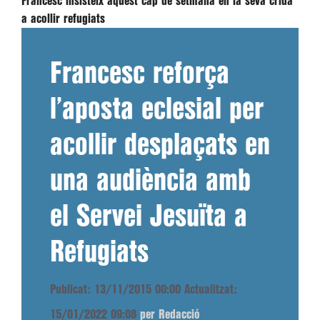
Francesc insisteix aquest cap de setmana en la seva crida
a acollir refugiats
Francesc reforça
l’aposta eclesial per
acollir desplaçats en
una audiència amb
el Servei Jesuïta a
Refugiats
Publicat: 13/11/2015 00:00
Actualitzat:
15/01/2022 09:08
per Redacció