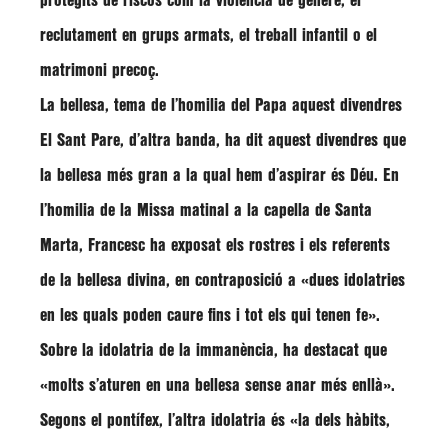
protegits de riscos com la violència de gènere, el
reclutament en grups armats, el treball infantil o el
matrimoni precoç.
La bellesa, tema de l’homilia del Papa aquest divendres
El Sant Pare, d’altra banda, ha dit aquest divendres que
la bellesa més gran a la qual hem d’aspirar és Déu. En
l’homilia de la Missa matinal a la capella de Santa
Marta,
Francesc
ha exposat els rostres i els referents
de la bellesa divina, en contraposició a
«dues idolatries
en les quals poden caure fins i tot els qui tenen fe»
.
Sobre la idolatria de la immanència, ha destacat que
«molts s’aturen en una bellesa sense anar més enllà»
.
Segons el pontífex, l’altra idolatria és
«la dels hàbits,