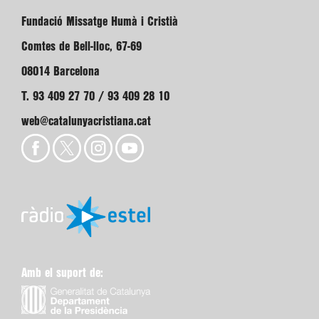
Fundació Missatge Humà i Cristià
Comtes de Bell-lloc, 67-69
08014 Barcelona
T. 93 409 27 70 / 93 409 28 10
web@catalunyacristiana.cat
Amb el suport de: