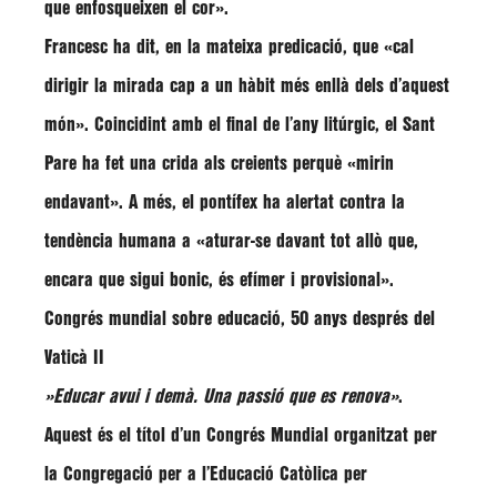
que enfosqueixen el cor»
.
Francesc ha dit, en la mateixa predicació, que
«cal
dirigir la mirada cap a un hàbit més enllà dels d’aquest
món»
. Coincidint amb el final de l’any litúrgic, el Sant
Pare ha fet una crida als creients perquè
«mirin
endavant»
. A més, el pontífex ha alertat contra la
tendència humana a
«aturar-se davant tot allò que,
encara que sigui bonic, és efímer i provisional»
.
Congrés mundial sobre educació, 50 anys després del
Vaticà II
»Educar avui i demà. Una passió que es renova»
.
Aquest és el títol d’un Congrés Mundial organitzat per
la Congregació per a l’Educació Catòlica per