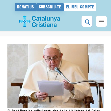
DONATIUS
SUBSCRIU-TE
EL MEU COMPTE
Vés
al
contingut