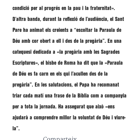
condició per al progrés en la pau i la fraternitat»
.
D’altra banda, durant la reflexió de l’audiència, el Sant
Pare ha animat els creients a
“escoltar la Paraula de
Déu amb cor obert a ell i des de la pregària”
. En una
catequesi dedicada a
«la pregària amb les Sagrades
Escriptures»
, el bisbe de Roma ha dit que la
«Paraula
de Déu es fa carn en els qui l’acullen des de la
pregària”
. En les salutacions, el Papa ha recomanat
triar cada matí una frase de la Bíblia com a companyia
per a tota la jornada. Ha assegurat que això
«ens
ajudarà a comprendre millor la voluntat de Déu i viure-
la”
.
Comparteix...