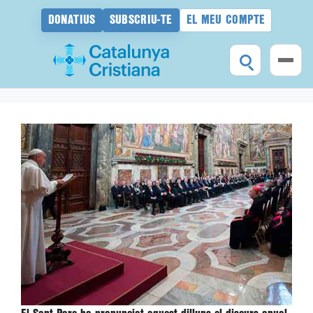
DONATIUS
SUBSCRIU-TE
EL MEU COMPTE
Vés
al
contingut