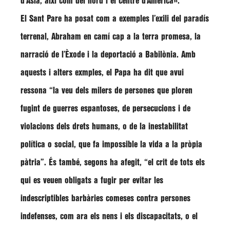
d’Àsia, així com del nord i el centre d’Amèrica»
.
El Sant Pare ha posat com a exemples l’exili del paradís
terrenal, Abraham en camí cap a la terra promesa, la
narració de l’Èxode i la deportació a Babilònia. Amb
aquests i alters exmples, el Papa ha dit que avui
ressona
“la veu dels milers de persones que ploren
fugint de guerres espantoses, de persecucions i de
violacions dels drets humans, o de la inestabilitat
política o social, que fa impossible la vida a la pròpia
pàtria”
. És també, segons ha afegit,
“el crit de tots els
qui es veuen obligats a fugir per evitar les
indescriptibles barbàries comeses contra persones
indefenses, com ara els nens i els discapacitats, o el