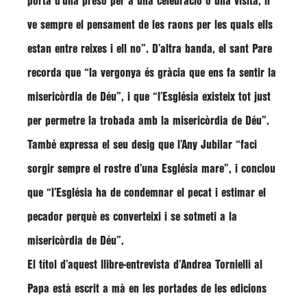
porta d’una presó per a una celebració o una visita, li
ve sempre el pensament de les raons per les quals ells
estan entre reixes i ell no”
. D’altra banda, el sant Pare
recorda que
“la vergonya és gràcia que ens fa sentir la
misericòrdia de Déu”, i que “l’Església existeix tot just
per permetre la trobada amb la misericòrdia de Déu”
.
També expressa el seu desig que l’Any Jubilar
“faci
sorgir sempre el rostre d’una Església mare”, i conclou
que “l’Església ha de condemnar el pecat i estimar el
pecador perquè es converteixi i se sotmeti a la
misericòrdia de Déu”
.
El títol d’aquest llibre-entrevista d’
Andrea Tornielli
al
Papa està escrit a mà en les portades de les edicions