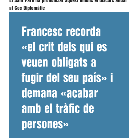
El Sant Pare ha pronunciat aquest dilluns el discurs anual
al Cos Diplomàtic
Francesc recorda
«el crit dels qui es
veuen obligats a
fugir del seu país» i
demana «acabar
amb el tràfic de
persones»