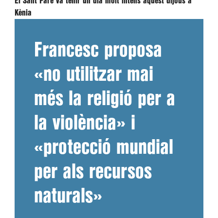
El Sant Pare va tenir un dia molt intens aquest dijous a
Kènia
Francesc proposa
«no utilitzar mai
més la religió per a
la violència» i
«protecció mundial
per als recursos
naturals»