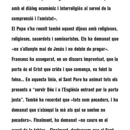
amb el diàleg ecumènic i interreligiós al servei de la
comprensió i l’amistat»
.
El Papa s’ha reunit també aquest dijous amb religiosos,
religioses, sacerdots i seminaristes. Els ha demanat que
«no s’allunyin mai de Jesús i no deixin de pregar»
.
Francesc ha assegurat, en un discurs improvisat, que la
porta és el Crist que crida i que comença, va feint la
feina… En aquesta línia, el Sant Pare ha animat tots els
presents a
“servir Déu i a l’Església entrant per la porta
justa”
. També ha recordat que
«tots som pecadors, i ha
demanat que s’aixequi la mà als qui se senten no
pecadors».
Finalment, ha demanat
«no caure en el