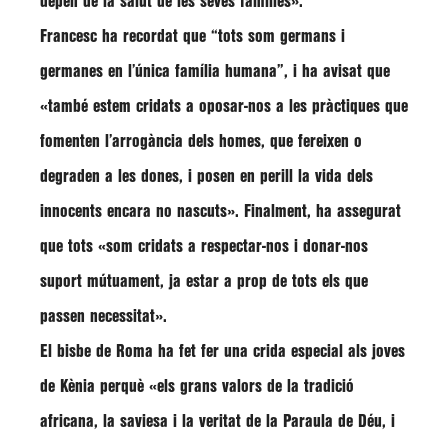
depèn de la salut de les seves famílies»
.
Francesc ha recordat que
“tots som germans i
germanes en l’única família humana”
, i ha avisat que
«també estem cridats a oposar-nos a les pràctiques que
fomenten l’arrogància dels homes, que fereixen o
degraden a les dones, i posen en perill la vida dels
innocents encara no nascuts»
. Finalment, ha assegurat
que tots
«som cridats a respectar-nos i donar-nos
suport mútuament, ja estar a prop de tots els que
passen necessitat»
.
El bisbe de Roma ha fet fer una crida especial als joves
de Kènia perquè
«els grans valors de la tradició
africana, la saviesa i la veritat de la Paraula de Déu, i