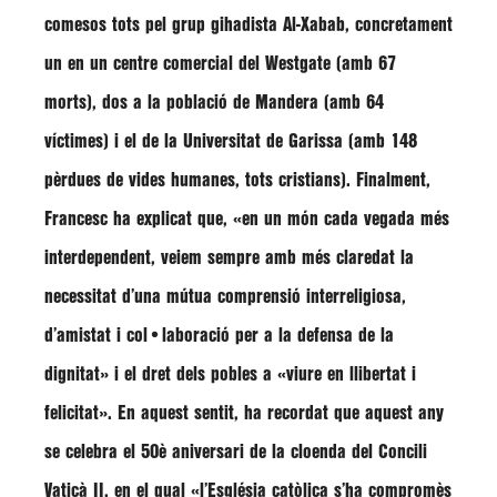
comesos tots pel grup gihadista Al-Xabab, concretament
un en un centre comercial del Westgate (amb 67
morts), dos a la població de Mandera (amb 64
víctimes) i el de la Universitat de Garissa (amb 148
pèrdues de vides humanes, tots cristians). Finalment,
Francesc
ha explicat que,
«en un món cada vegada més
interdependent, veiem sempre amb més claredat la
necessitat d’una mútua comprensió interreligiosa,
d’amistat i col•laboració per a la defensa de la
dignitat»
i el dret dels pobles a
«viure en llibertat i
felicitat»
. En aquest sentit, ha recordat que aquest any
se celebra el 50è aniversari de la cloenda del Concili
Vaticà II, en el qual
«l’Església catòlica s’ha compromès