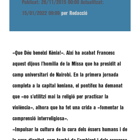
Publicat: 26/11/2015 00:00
Actualitzat:
15/01/2022 09:09
per Redacció
«Que Déu beneixi Kènia!»
. Així ha acabat Francesc
aquest dijous l’homilia de la Missa que ha presidit al
camp universitari de Nairobi. En la primera jornada
completa a la capital keniana, el pontífex ha demanat
que
«no s’utilitzi mai la religió per practicar la
violència»
, alhora que ha fet una crida a
«fomentar la
comprensió interreligiosa»
.
«Impulsar la cultura de la cura dels éssers humans i de