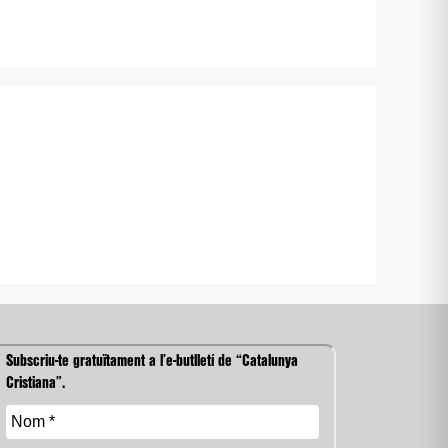
Subscriu-te gratuïtament a l’e-butlletí de “Catalunya
Cristiana”.