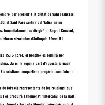
tembre, per presidir a la ciutat de Sant Francesc
0.30, el Sant Pare sortirà del Vaticà en un
ls. Immediatament es dirigirà al Sagrat Convent,
 patriarca sirortodox d’Antioquia
Efrem II i
es 15.15 hores, el pontífex es reunirà per
sulmà. Ja en la segona part d’aquesta jornada
. Els cristians compartiran pregària ecumènica a
a de tots els representants de les religions, que
res i es produirà l’anomenat
“intercanvi de la pau”
.
ticà. Aquesta Jornada Mundial coincideix amb el