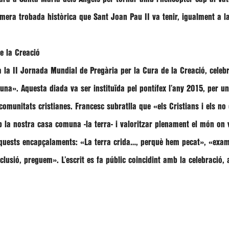
primera trobada històrica que Sant Joan Pau II va tenir, igualment a 
e la Creació
a la
II Jornada Mundial de Pregària per la Cura de la Creació
, celeb
muna»
. Aquesta diada va ser instituïda pel pontífex l’any 2015, per un
 comunitats cristianes. Francesc subratlla que
«els Cristians i els no
 la nostra casa comuna -la terra- i valoritzar plenament el món on 
 aquests encapçalaments:
«La terra crida…, perquè hem pecat», «exam
clusió, preguem»
. L’escrit es fa públic coincidint amb la celebració