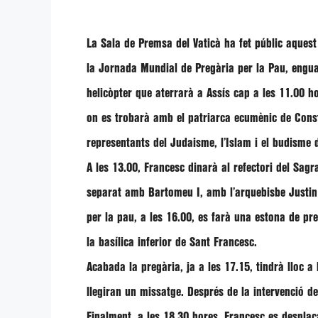
La Sala de Premsa del Vaticà ha fet públic aquest 
la
Jornada Mundial de Pregària per la Pau
, engu
helicòpter que aterrarà a Assís cap a les 11.00 h
on es trobarà amb el patriarca ecumènic de Cons
representants del Judaisme, l’Islam i el budisme 
A les 13.00,
Francesc
dinarà al refectori del Sag
separat amb
Bartomeu I
, amb l’arquebisbe
Justi
per la pau, a les 16.00, es farà una estona de pr
la basílica inferior de Sant Francesc.
Acabada la pregària, ja a les 17.15, tindrà lloc a 
llegiran un missatge. Després de la intervenció d
Finalment, a les 18.30 hores,
Francesc
es desplaç