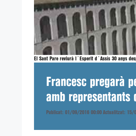
El Sant Pare reviurà l´Esperit d´Assís 30 anys des
Francesc pregarà pe
amb representants d
Publicat: 01/09/2016 00:00
Actualitzat: 15