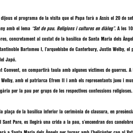
dijous el programa de la visita que el Papa farà a Assís el 20 de se
any amb el lema
“Set de pau. Religions i cultures en diàleg”
. A les 1
ores, concretament al costat de la basílica de Santa Maria dels Ànge
tantinoble
Bartomeu I,
l’arquebisbe de Canterbury,
Justin Welby
, el
del Japó.
rat Convent, on compartirà taula amb algunes víctimes de guerres. A l
n Welby
, amb el patriarca
Efrem II
i amb els representants jueu i mu
egària per la pau per grups de les respectives confessions religioses
la plaça de la basílica inferior la cerimònia de clausura, en presènci
el Sant Pare, es llegirà una crida a la pau, s’encendran dos canelob
arà a Santa Maria dels Àngels per tornar amb l’helicòpter cap al Va