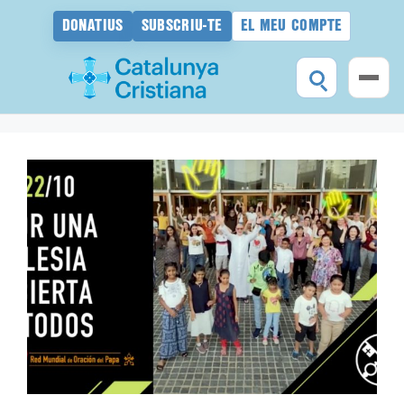
DONATIUS
SUBSCRIU-TE
EL MEU COMPTE
Vés
al
contingut