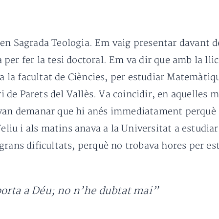
en Sagrada Teologia. Em vaig presentar davant de
er fer la tesi doctoral. Em va dir que amb la lli
 a la facultat de Ciències, per estudiar Matemàtiq
de Parets del Vallès. Va coincidir, en aquelles ma
 van demanar que hi anés immediatament perquè hi
Feliu i als matins anava a la Universitat a estudi
grans dificultats, perquè no trobava hores per es
porta a Déu; no n’he dubtat mai”