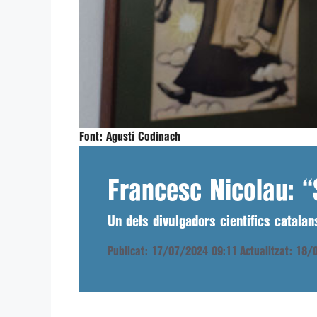
Font:
Agustí Codinach
Francesc Nicolau: “
Un dels divulgadors científics catala
Publicat: 17/07/2024 09:11
Actualitzat: 18