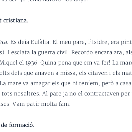
 cristiana.
eta
. Es deia Eulàlia. El meu pare, l’Isidre, era p
. I esclata la guerra civil. Recordo encara ara, 
 Miquel el 1936. Quina pena que em va fer! La ma
olts dels que anaven a missa, els citaven i els m
. La mare va amagar els que hi teníem, però a cas
ots nosaltres. Al pare ja no el contractaven per f
cases. Vam patir molta fam.
 de formació.