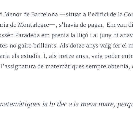
i Menor de Barcelona —situat a l’edifici de la Con
aria de Montalegre—, s’havia de pagar. Em van di
ossèn Paradeda em prenia la lliçó i al juny hi an
es no gaire brillants. Als dotze anys vaig fer el
ia els estudis. I, als tretze anys, vaig poder ent
A l’assignatura de matemàtiques sempre obtenia, 
 matemàtiques la hi dec a la meva mare, perqu