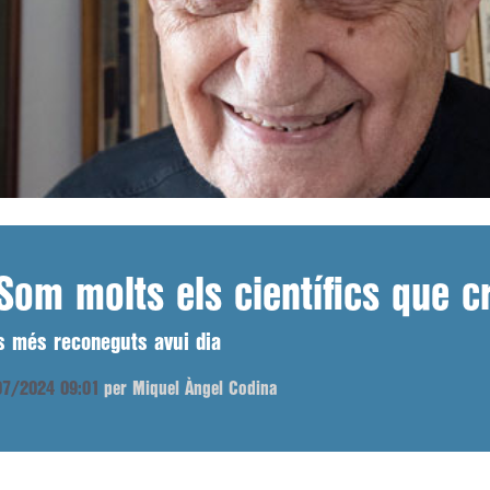
Som molts els científics que 
ns més reconeguts avui dia
/07/2024 09:01
per Miquel Àngel Codina