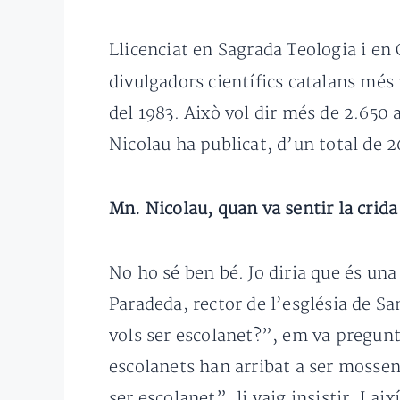
Llicenciat en Sagrada Teologia i en
divulgadors científics catalans mé
del 1983. Això vol dir més de 2.650 a
Nicolau ha publicat, d’un total de 2
Mn. Nicolau, quan va sentir la crida
No ho sé ben bé. Jo diria que és un
Paradeda, rector de l’església de S
vols ser escolanet?”, em va pregunt
escolanets han arribat a ser mossen
ser escolanet”, li vaig insistir. I aix