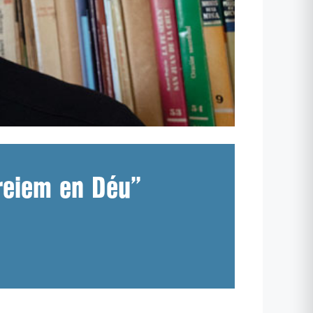
creiem en Déu”