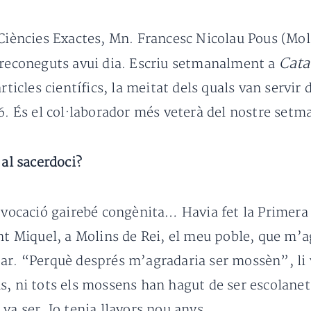
 Ciències Exactes, Mn. Francesc Nicolau Pous (Moli
Cata
s reconeguts avui dia. Escriu setmanalment a
rticles científics, la meitat dels quals van servir
6. És el col·laborador més veterà del nostre setm
 al sacerdoci?
a vocació gairebé congènita… Havia fet la Primera
ant Miquel, a Molins de Rei, el meu poble, que m’a
ar. “Perquè després m’agradaria ser mossèn”, li 
s, ni tots els mossens han hagut de ser escolane
í va ser. Jo tenia llavors nou anys.