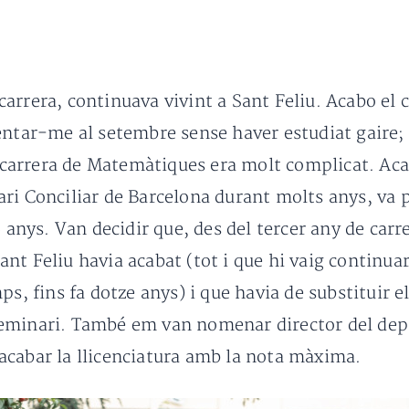
arrera, continuava vivint a Sant Feliu. Acabo el 
sentar-me al setembre sense haver estudiat gaire
a carrera de Matemàtiques era molt complicat. Acab
ri Conciliar de Barcelona durant molts anys, va 
6 anys. Van decidir que, des del tercer any de carr
nt Feliu havia acabat (tot i que hi vaig continua
ps, fins fa dotze anys) i que havia de substituir e
eminari. També em van nomenar director del depa
acabar la llicenciatura amb la nota màxima.