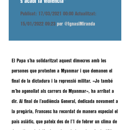
s'acabi la violència"
Publicat: 17/03/2021 00:00
Actualitzat:
15/01/2022 09:23
per @IgnasiMiranda
El Papa s’ha solidaritzat aquest dimecres amb les
persones que protesten a Myanmar i que demanen el
final de la dictadura i la repressió militar.
«Jo també
m’he agenollat als carrers de Myanmar»
, ha arribat a
dir. Al final de l’audiència General, dedicada novament a
la pregària, Francesc ha recordat de manera especial el
país asiàtic, que pateix des de l’1 de febrer un clima de