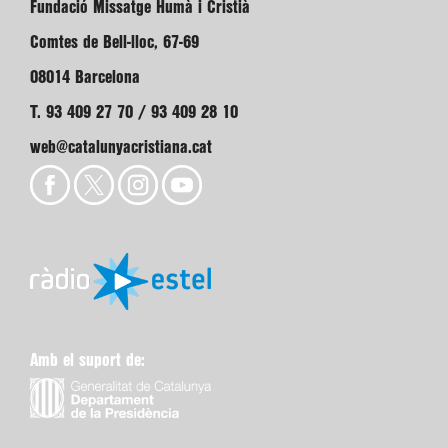
Fundació Missatge Humà i Cristià
Comtes de Bell-lloc, 67-69
08014 Barcelona
T. 93 409 27 70 / 93 409 28 10
web@catalunyacristiana.cat
Amb el suport de: