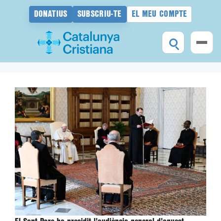
DONATIUS
SUBSCRIU-TE
EL MEU COMPTE
Vés
al
contingut