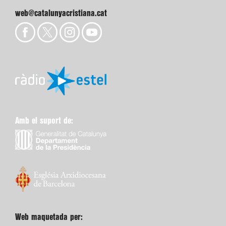
web@catalunyacristiana.cat
Amb el suport de:
Web maquetada per: