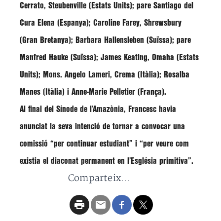
Cerrato, Steubenville (Estats Units); pare Santiago del
Cura Elena (Espanya); Caroline Farey, Shrewsbury
(Gran Bretanya); Barbara Hallensleben (Suïssa); pare
Manfred Hauke (Suïssa); James Keating, Omaha (Estats
Units); Mons. Angelo Lameri, Crema (Itàlia); Rosalba
Manes (Itàlia) i Anne-Marie Pelletier (França).
Al final del Sínode de l’Amazònia, Francesc havia
anunciat la seva intenció de tornar a convocar una
comissió “per continuar estudiant” i “per
veure com
existia el diaconat permanent en l’Església primitiv
a”.
Comparteix...