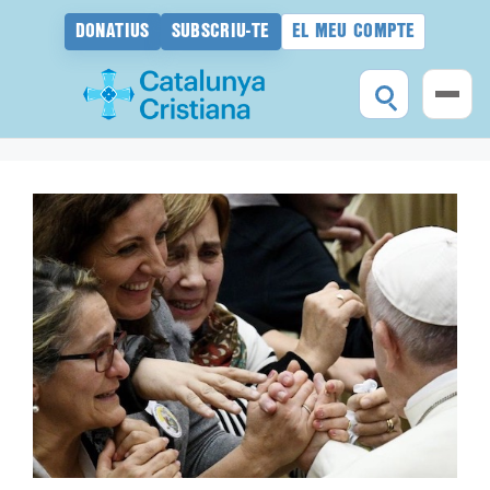
DONATIUS
SUBSCRIU-TE
EL MEU COMPTE
Vés
al
contingut