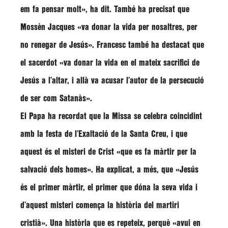
em fa pensar molt»
, ha dit. També ha precisat que
Mossèn
Jacques
«va donar la vida per nosaltres, per
no renegar de Jesús»
. Francesc també ha destacat que
el sacerdot
«va donar la vida en el mateix sacrifici de
Jesús a l’altar, i allà va acusar l’autor de la persecució
de ser com Satanàs»
.
El Papa ha recordat que la Missa se celebra coincidint
amb la festa de l’Exaltació de la Santa Creu, i que
aquest és el misteri de Crist
«que es fa màrtir per la
salvació dels homes»
. Ha explicat, a més, que
«Jesús
és el primer màrtir, el primer que dóna la seva vida i
d’aquest misteri comença la història del martiri
cristià»
. Una història que es repeteix, perquè
«avui en