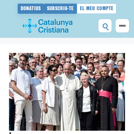
DONATIUS
SUBSCRIU-TE
EL MEU COMPTE
Vés
al
contingut