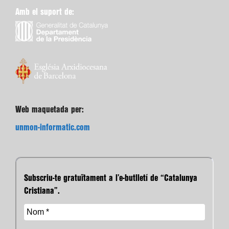
Amb el suport de:
Web maquetada per:
unmon-informatic.com
Subscriu-te gratuïtament a l’e-butlletí de “Catalunya
Cristiana”.