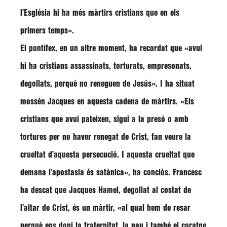
l’Església hi ha més màrtirs cristians que en els
primers temps»
.
El pontífex, en un altre moment, ha recordat que
«avui
hi ha cristians assassinats, torturats, empresonats,
degollats, perquè no reneguen de Jesús»
. I ha situat
mossèn Jacques en aquesta cadena de màrtirs.
«Els
cristians que avui pateixen, sigui a la presó o amb
tortures per no haver renegat de Crist, fan veure la
crueltat d’aquesta persecució. I aquesta crueltat que
demana l’apostasia és satànica»
, ha conclòs.
Francesc
ha descat que
Jacques Hamel
, degollat al costat de
l’altar de Crist, és un màrtir,
«al qual hem de resar
perquè ens doni la fraternitat, la pau i també el coratge