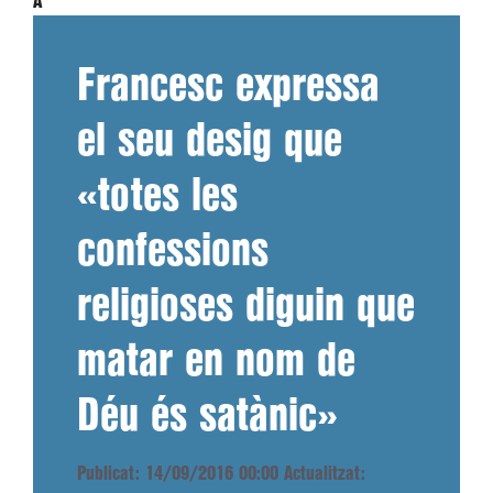
A
Francesc expressa
el seu desig que
«totes les
confessions
religioses diguin que
matar en nom de
Déu és satànic»
Publicat: 14/09/2016 00:00
Actualitzat: