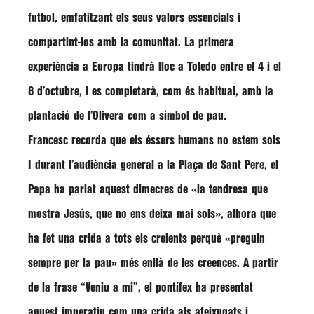
futbol, emfatitzant els seus valors essencials i
compartint-los amb la comunitat. La primera
experiència a Europa tindrà lloc a Toledo entre el 4 i el
8 d’octubre, i es completarà, com és habitual, amb la
plantació de l’Olivera com a símbol de pau.
Francesc recorda que els éssers humans no estem sols
I durant l’audiència general a la Plaça de Sant Pere, el
Papa ha parlat aquest dimecres de
«la tendresa que
mostra Jesús, que no ens deixa mai sols»
, alhora que
ha fet una crida a tots els creients perquè
«preguin
sempre per la pau»
més enllà de les creences. A partir
de la frase
“Veniu a mi”
, el pontífex ha presentat
aquest imperatiu com una crida als afeixugats i