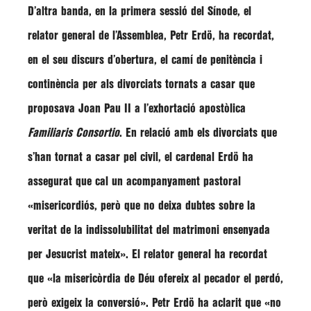
D’altra banda, en la primera sessió del Sínode, el
relator general de l’Assemblea,
Petr Erdö
, ha recordat,
en el seu discurs d’obertura, el camí de penitència i
continència per als divorciats tornats a casar que
proposava Joan Pau II a l’exhortació apostòlica
Familiaris Consortio
. En relació amb els divorciats que
s’han tornat a casar pel civil, el cardenal
Erdö
ha
assegurat que cal un acompanyament pastoral
«misericordiós, però que no deixa dubtes sobre la
veritat de la indissolubilitat del matrimoni ensenyada
per Jesucrist mateix»
. El relator general ha recordat
que
«la misericòrdia de Déu ofereix al pecador el perdó,
però exigeix la conversió»
.
Petr Erdö
ha aclarit que
«no