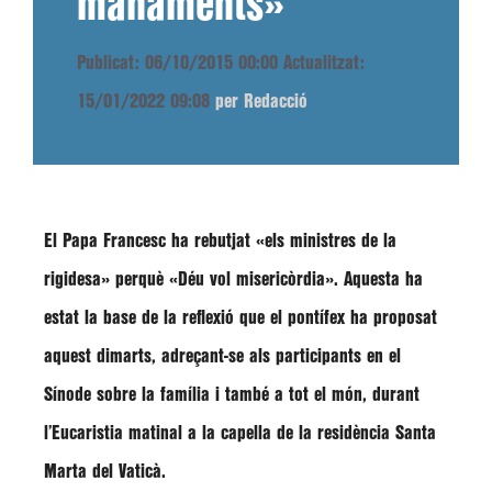
manaments»
Publicat: 06/10/2015 00:00
Actualitzat:
15/01/2022 09:08
per Redacció
El Papa
Francesc
ha rebutjat
«els ministres de la
rigidesa»
perquè
«Déu vol misericòrdia»
. Aquesta ha
estat la base de la reflexió que el pontífex ha proposat
aquest dimarts, adreçant-se als participants en el
Sínode sobre la família i també a tot el món, durant
l’Eucaristia matinal a la capella de la residència Santa
Marta del Vaticà.