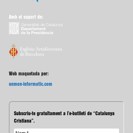
Amb el suport de:
Web maquetada per:
unmon-informatic.com
Subscriu-te gratuïtament a l’e-butlletí de “Catalunya
Cristiana”.