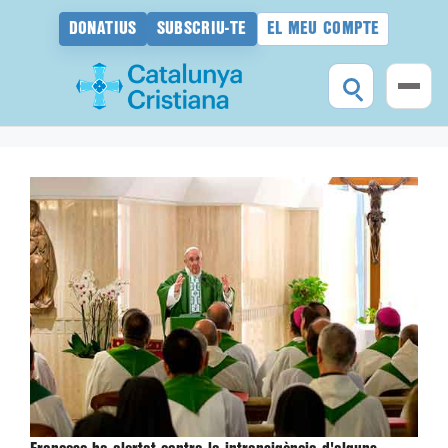
DONATIUS
SUBSCRIU-TE
EL MEU COMPTE
Vés
al
contingut