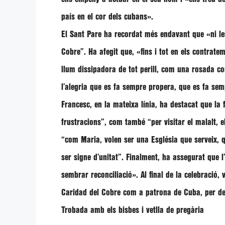
país en el cor dels cubans»
.
El Sant Pare ha recordat més endavant que
«ni le
Cobre”
. Ha afegit que,
«fins i tot en els contra
llum dissipadora de tot perill, com una rosada c
l’alegria que es fa sempre propera, que es fa semp
Francesc, en la mateixa línia, ha destacat que la 
frustracions”
, com també
“per visitar el malalt, 
“com Maria, volen ser una Església que serveix, q
ser signe d’unitat”
. Finalment, ha assegurat que l
sembrar reconciliació»
. Al final de la celebraci
Caridad del Cobre com a patrona de Cuba, per de
Trobada amb els bisbes i vetlla de pregària