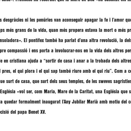
s desgràcies ni les penúries van aconseguir apagar la fe i l’amor qu
temps més grans de la vida, quan més propera estava la mort o més p
onsoladora»
. El pontífex també ha parlat d’una altra revolució, la del
re compassió i ens porta a involucrar-nos en la vida dels altres per
fe en cristiana ajuda a
“sortir de casa i anar a la trobada dels altre
el pres, el qui plora i el qui sap també riure amb el qui riu”
. Com a co
ue surt de casa, que surt dels seus temples, de les sweves sagristie
’Església
«vol ser, com Maria, Mare de la Caritat, una Església que s
ó, va quedar formalment inaugurat l’Any Jubilar Marià amb motiu del c
cisió del papa Benet XV.