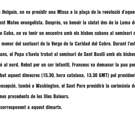
a Holguín, on va presidir una Missa a la plaça de la revolució d’aqu
Sant Mateu evangelista. Després, va beneir la ciutat des de la Loma de
e Cuba, on va tenir un encontre amb els bisbes cubans al seminari de
a menor del santuari de la Verge de la Caridad del Cobre. Durant l’es
ns, el Papa s’havia trobat al seminari de Sant Basili amb els bisbes 
ró al nord. Rebut per un cor infantil, Francesc va demanar la pau per
but aquest dimecres (15.30, hora catalana, 13.30 GMT) pel presiden
oncepció, també a Washington, el Sant Pare presidirà la cerimònia 
nes procedents de les Illes Balears.
a corresponent a aquest dimarts.