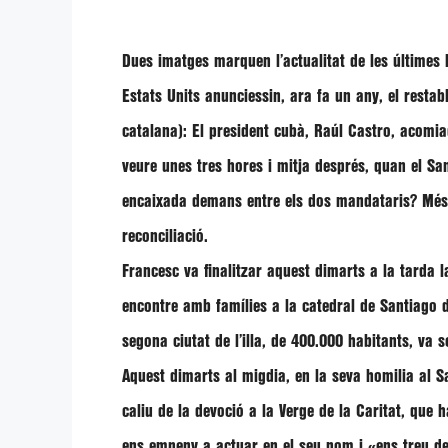
Dues imatges marquen l’actualitat de les últimes 
Estats Units anunciessin, ara fa un any, el resta
catalana): El president cubà, Raúl Castro, acomiad
veure unes tres hores i mitja després, quan el S
encaixada demans entre els dos mandataris? Més en
reconciliació.
Francesc va finalitzar aquest dimarts a la tarda la
encontre amb famílies a la catedral de Santiago de
segona ciutat de l’illa, de 400.000 habitants, va s
Aquest dimarts al migdia, en la seva homilia al S
caliu de la devoció a la Verge de la Caritat, que
ens empeny a actuar en el seu nom i
«ens treu d