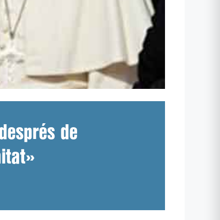
 després de
itat»