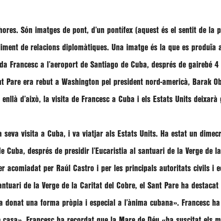
hores. Són imatges de pont, d’un pontífex (aquest és el sentit de la 
bliment de relacions diplomàtiques. Una imatge és la que es produïa 
a Francesc a l’aeroport de Santiago de Cuba, després de gairebé 4 di
ant Pare era rebut a Washington pel president nord-americà,
Barak O
llà d’això, la visita de Francesc a Cuba i els Estats Units deixarà 
 seva visita a Cuba, i va viatjar als Estats Units. Ha estat un dimecr
 Cuba, després de presidir l’Eucaristia al santuari de la Verge de l
er acomiadat per Raúl Castro i per les principals autoritats civils i 
antuari de la Verge de la Caritat del Cobre, el Sant Pare ha destaca
 ha donat una forma pròpia i especial a l’ànima cubana»
. Francesc ha
e casa»
. Francesc ha recordat que la Mare de Déu
«ha suscitat els m