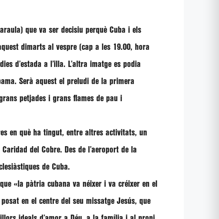
paraula) que va ser decisiu perquè Cuba i els
aquest dimarts al vespre (cap a les 19.00, hora
es d’estada a l’illa. L’altra imatge es podia
bama
. Serà aquest el preludi de la primera
grans petjades i grans flames de pau i
es en què ha tingut, entre altres activitats, un
a Caridad del Cobre. Des de l’aeroport de la
eclesiàstiques de Cuba.
t que
«la pàtria cubana va néixer i va créixer en el
 posat en el centre del seu missatge Jesús, que
illors ideals d’amor a Déu, a la família i al propi