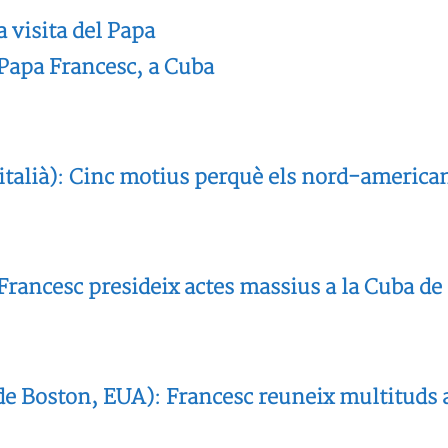
a visita del Papa
 Papa Francesc, a Cuba
talià): Cinc motius perquè els nord-america
rancesc presideix actes massius a la Cuba de 
de Boston, EUA): Francesc reuneix multituds 