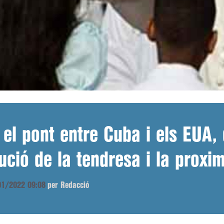
 el pont entre Cuba i els EUA,
ució de la tendresa i la proxim
/01/2022 09:08
per Redacció