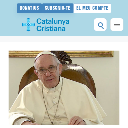
DONATIUS
SUBSCRIU-TE
EL MEU COMPTE
Vés
al
contingut