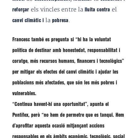
els vincles entre la
el
reforçar
lluita contra
la
.
canvi climàtic i
pobresa
Francesc també es pregunta si “hi ha la voluntat
política de destinar amb
honestedat, responsabilitat i
coratge
,
més recursos humans, financers i tecnològics
”
per
mitigar
els
efectes
del
canvi climàtic i ajudar
les
poblacions
més
afectades
, que són les més pobres i
vulnerables.
“Continua havent-hi una oportunitat”
, apunta el
Pontífex, però
“no hem de permetre que es tanqui.
Hem
d’aprofitar aquesta ocasió mitjançant
accions
responsables
en els àmbits econòmic, tecnològic, social