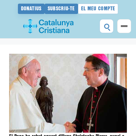
DONATIUS
SUBSCRIU-TE
EL MEU COMPTE
Vés
al
contingut