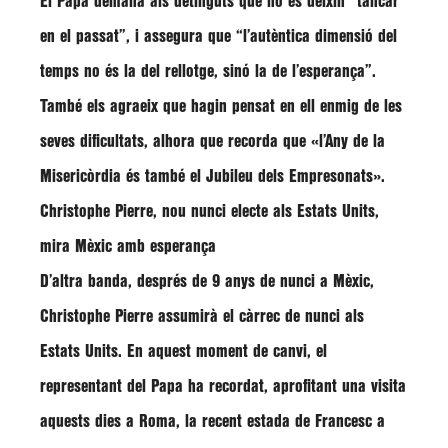
El Papa demana als detinguts que no es deixin
“tancar
en el passat”
, i assegura que
“l’autèntica dimensió del
temps no és la del rellotge, sinó la de l’esperança”
.
També els agraeix que hagin pensat en ell enmig de les
seves dificultats, alhora que recorda que «l’Any de la
Misericòrdia és també el Jubileu dels Empresonats».
Christophe Pierre, nou nunci electe als Estats Units,
mira Mèxic amb esperança
D’altra banda, després de 9 anys de nunci a Mèxic,
Christophe Pierre
assumirà el càrrec de nunci als
Estats Units. En aquest moment de canvi, el
representant del Papa ha recordat, aprofitant una visita
aquests dies a Roma, la recent estada de Francesc a