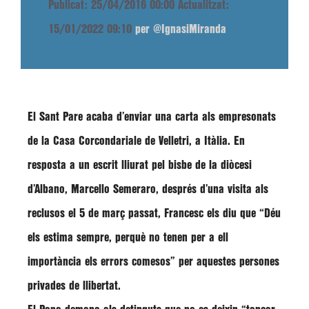
Publicat: 25/04/2016 00:00
Actualitzat:
15/01/2022 09:10
per @IgnasiMiranda
El Sant Pare acaba d’enviar una carta als empresonats
de la Casa Corcondariale de Velletri, a Itàlia. En
resposta a un escrit lliurat pel bisbe de la diòcesi
d’Albano,
Marcello Semeraro
, després d’una visita als
reclusos el 5 de març passat, Francesc els diu que
“Déu
els estima sempre, perquè no tenen per a ell
importància els errors comesos”
per aquestes persones
privades de llibertat.