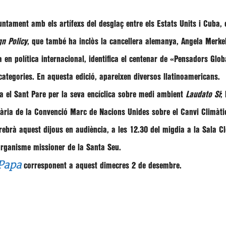
untament amb els artífexs del desglaç entre els Estats Units i Cuba,
gn Policy
, que també ha inclòs la cancellera alemanya,
Angela Merke
en política internacional, identifica el centenar de «
Pensadors Glob
categories. En aquesta edició, apareixen diversos llatinoamericans.
tca el Sant Pare per la seva encíclica sobre medi ambient
Laudato Si
;
tària de la Convenció Marc de Nacions Unides sobre el Canvi Climàti
rebrà aquest dijous en audiència, a les 12.30 del migdia a la Sala C
’organisme missioner de la Santa Seu.
 Papa
corresponent a aquest dimecres 2 de desembre.