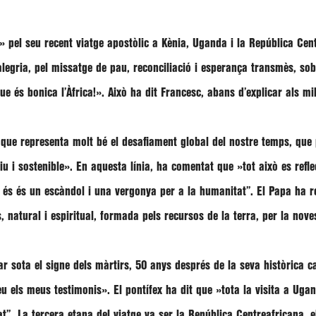
»
pel seu recent viatge apostòlic a Kènia, Uganda i la República Cen
 alegria, pel missatge de pau, reconciliació i esperança transmès, so
ue és bonica l’Àfrica!»
. Això ha dit
Francesc,
abans d’explicar als mil
 que representa molt bé el desafiament global del nostre temps, que 
iu i sostenible»
. En aquesta línia, ha comentat que
»tot això es refl
ò és és un escàndol i una vergonya per a la humanitat’’
. El Papa ha r
, natural i espiritual, formada pels recursos de la terra, per la nov
ar sota el signe dels màrtirs, 50 anys després de la seva històrica c
eu els meus testimonis»
. El pontífex ha dit que
»tota la visita a Uga
at”
. La tercera etapa del viatge va ser la República Centreafricana, el