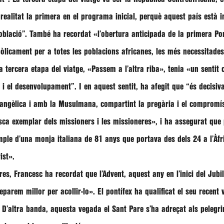
realitat la primera en el programa inicial, perquè aquest país està in
blació’’
. També ha recordat
«l’obertura anticipada de la primera Po
bòlicament per a totes les poblacions africanes, les més necessitades
a tercera etapa del viatge,
«Passem a l’altra riba»
, tenia
«un sentit 
ió i el desenvolupament”
. I en aquest sentit, ha afegit que
“és decisiv
Evangèlica i amb la Musulmana, compartint la pregària i el comprom
sca exemplar dels missioners i les missioneres»
, i ha assegurat que 
emple d’una monja italiana de 81 anys que portava des dels 24 a l’Àfr
ist»
.
cres,
Francesc
ha recordat que l’Advent, aquest any en l’inici del Jubi
parem millor per acollir-lo»
. El pontífex ha qualificat el seu recent 
 D’altra banda, aquesta vegada el Sant Pare s’ha adreçat als pelegrin