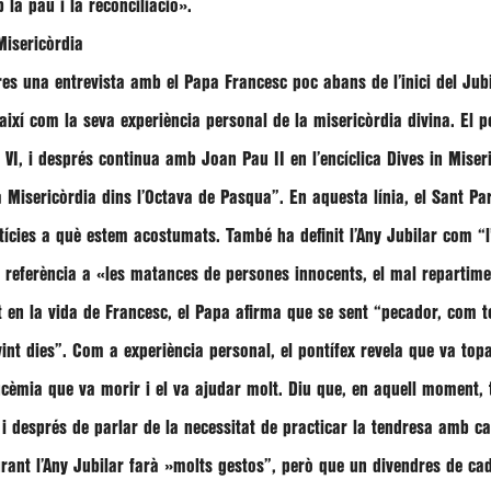
la pau i la reconciliació»
.
Misericòrdia
cres una entrevista amb el Papa
Francesc
poc abans de l’inici del Jub
així com la seva experiència personal de la misericòrdia divina. El 
 VI, i després continua amb Joan Pau II en l’encíclica Dives in Miser
na Misericòrdia dins l’Octava de Pasqua”
. En aquesta línia, el Sant P
ícies a què estem acostumats. També ha definit l’Any Jubilar com
“
 referència a
«les matances de persones innocents, el mal repartiment
t en la vida de
Francesc
, el Papa afirma que se sent
“pecador, com to
int dies”
. Com a experiència personal, el pontífex revela que va to
cèmia que va morir i el va ajudar molt. Diu que, en aquell moment, 
 i després de parlar de la necessitat de practicar la tendresa amb ca
rant l’Any Jubilar farà
»molts gestos”
, però que un divendres de c