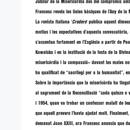
Jubilar de la Misericòrdia des del compromís amb 
Francesc revela les línies bàsiques de l’Any de la 
La revista italiana ‘
Credere
‘ publica aquest dime
motius i les expectatives d’aquesta convocatòria, 
s’accentua fortament en l’Església a partir de Pau
Kowalska i en la institució de la festa de la Divi
misericòrdia i la compassió»
davant les males not
ha qualificat de
“sacrilegi per a la humanitat”,
en
Sobre la importància que la misericòrda ha tingu
al sagrament de la Reconciliació
“cada quinze o v
i 1954, quan va trobar un confessor malalt de leu
que aquell prevere l’havia ajudat molt. Finalment,
demanat Joan XXIII, ara Francesc anuncia que du