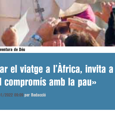
aventura de Déu
r el viatge a l’Àfrica, invita a
el compromís amb la pau»
/01/2022 09:09
per Redacció