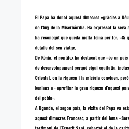
El Papa ha donat aquest dimecres
«gràcies a Déu
de l’Any de la Misericòrdia. Ha expressat la seva
ha reconegut que queda molta feina per fer.
»Sí q
detalls del seu viatge.
De Kènia, el pontífex ha destacat que
»és un país
de desenvolupament perquè sigui equitatiu, inclus
Oriental, on la riquesa i la misèria conviuen, per
kenians a
«aprofitar la gran riquesa d’aquest país
del poble»
.
A Uganda, el segon país, la visita del Papa va est
aquest dimecres
Francesc
, a partir del lema
«Ser
testimoni de l’Esperit Sant, sobretot el de la carit