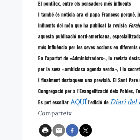
El pontífex, entre els pensadors més influents
I també és notícia ara el papa Francesc perquè, j
influents del món que ha publicat la revista
Forei
aquesta publicació nord-americana, especialitzada 
més influència per les seves accions en diferents 
En l’apartat de «
Administradors
«, la revista des
per la seva
«ambiciosa agenda verda»,
i la secre
I finalment destaquem una previsió. El Sant Pare 
Congregació per a l’Evangelització dels Pobles
, l
AQUÍ
Diari del
Es pot escoltar
l’edició de
Comparteix...