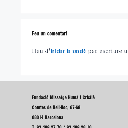
Feu un comentari
Heu d'
per escriure 
iniciar la sessió
Fundació Missatge Humà i Cristià
Comtes de Bell-lloc, 67-69
08014 Barcelona
T. 93 409 27 70 / 93 409 28 10