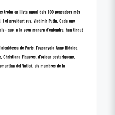
 es troba en llista anual dels 100 pensadors més
l
, i el president rus,
Vladímir Putin
. Cada any
als
» que, a la seva manera d’entendre, han tingut
 l’alcaldessa de París, l’espanyola
Anne Hidalgo
,
c,
Christiana Figueres
, d’origen costariqueny.
lementina del Vaticà, els membres de la