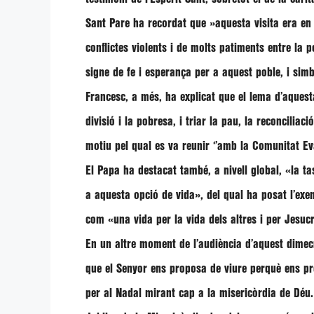
Sant Pare ha recordat que
»aquesta visita era en 
conflictes violents i de molts patiments entre la po
signe de fe i esperança per a aquest poble, i sim
Francesc, a més, ha explicat que el lema d’aquest
divisió i la pobresa, i triar la pau, la reconciliac
motiu pel qual es va reunir ‘’amb la Comunitat 
El Papa ha destacat també, a nivell global,
«la ta
a aquesta opció de vida»
, del qual ha posat l’ex
com
«una vida per la vida dels altres i per Jesucr
En un altre moment de l’audiència d’aquest dime
que el Senyor ens proposa de viure perquè ens pre
per al Nadal mirant cap a la misericòrdia de Déu.