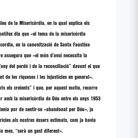
ileu de la Misericòrdia, en la qual explica els
pontífex diu que
«el tema de la misericòrdia
icordia, en la canonització de Santa Faustina
are assegura que
«el món d’avui necessita la
l’any del perdó i de la reconciliació”
davant el que
 de les riqueses i les injustícies en general»
.
ts els creients”
i que, per aquest motiu, recorre
par amb la misericòrdia de Déu entre els anys 1953
tenia por de sentir-se
«abandonat per Déu»
, ja
rícies als nostres éssers estimats, com ja havia
ada mes,
“serà un gest diferent»
.