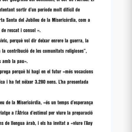
tentant sortir d’un període molt difícil de
rta Santa del Jubileu de la Misericòrdia, com a
 de rescat i consol »
.
cívic, perquè vol dir deixar enrere la guerra, la
a la contribució de les comunitats religioses”,
ís amb la pau»
.
prega perquè hi hagi en el futur
«més vocacions
ica i ha fet néixer 3.280 nens. L’ha presentada
leu de la Misericòrdia,
«és un temps d’esperança
viatge a l’Àfrica d’estímul per viure la preparació
s de llengua àrab, i els ha invitat a
«viure l’Any