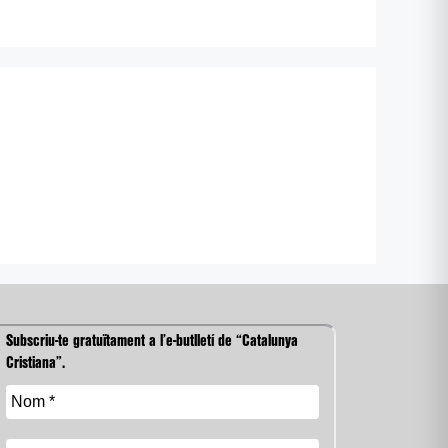
Subscriu-te gratuïtament a l’e-butlletí de “Catalunya
Cristiana”.