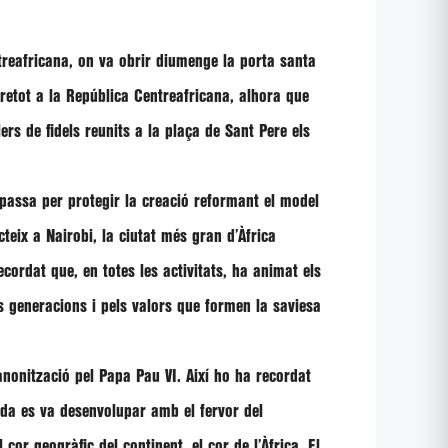
treafricana, on va obrir diumenge la porta santa
bretot a la República Centreafricana, alhora que
ers de fidels reunits a la plaça de Sant Pere els
passa per protegir la creació reformant el model
ecteix a Nairobi, la ciutat més gran d’Àfrica
ecordat que, en totes les activitats, ha animat els
es generacions i pels valors que formen la saviesa
anonització pel Papa Pau VI. Així ho ha recordat
nda es va desenvolupar amb el fervor del
 cor geogràfic del continent, el cor de l’Àfrica. El