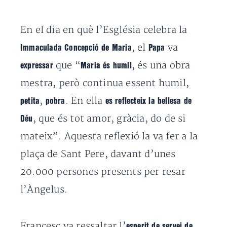
En el dia en què l’Església celebra la
, el
va
Immaculada Concepció de Maria
Papa
que “
, és una obra
expressar
Maria és humil
mestra, però continua essent humil,
,
. En ella
petita
pobra
es reflecteix la bellesa de
, que és tot amor, gràcia, do de si
Déu
mateix”. Aquesta reflexió la va fer a la
plaça de Sant Pere, davant d’unes
20.000 persones presents per resar
l’Àngelus.
Francesc va ressaltar l’
esperit de servei de