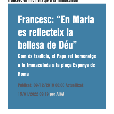
Francesc en l'homenatge a la Immaculada
Francesc: “En Maria
es reflecteix la
bellesa de Déu”
Com és tradició, el Papa ret homenatge
a la Immaculada a la plaça Espanya de
Roma
Publicat: 09/12/2019 00:00
Actualitzat:
15/01/2022 09:19
per AICA