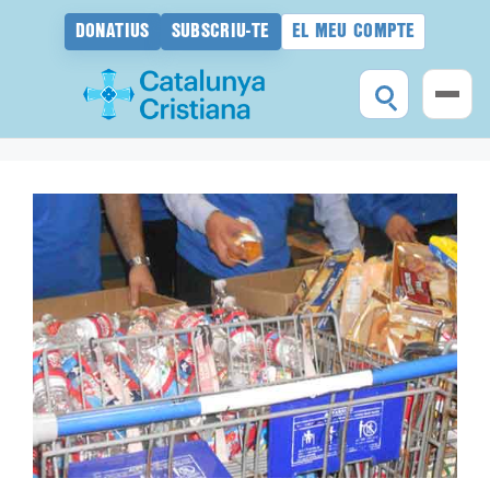
DONATIUS
SUBSCRIU-TE
EL MEU COMPTE
Vés
al
contingut