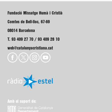
Fundació Missatge Humà i Cristià
Comtes de Bell-lloc, 67-69
08014 Barcelona
T. 93 409 27 70 / 93 409 28 10
web@catalunyacristiana.cat
Amb el suport de: