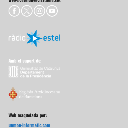
web@catalunyacristiana.cat
Amb el suport de:
Web maquetada per:
unmon-informatic.com