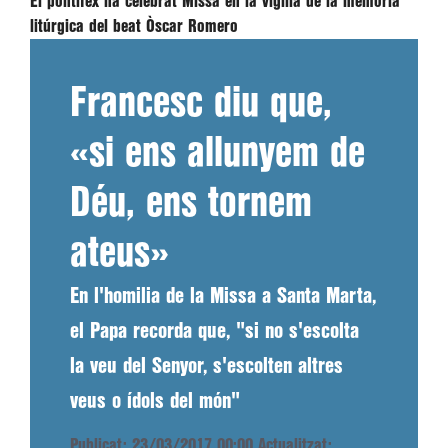
El pontífex ha celebrat Missa en la vigília de la memòria
litúrgica del beat Òscar Romero
Francesc diu que,
«si ens allunyem de
Déu, ens tornem
ateus»
En l'homilia de la Missa a Santa Marta,
el Papa recorda que, "si no s'escolta
la veu del Senyor, s'escolten altres
veus o ídols del món"
Publicat: 23/03/2017 00:00
Actualitzat: