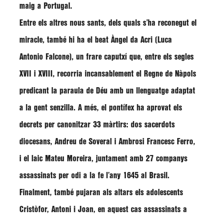
maig a Portugal.
Entre els altres nous sants, dels quals s’ha reconegut el
miracle, també hi ha el beat
Àngel da Acri
(
Luca
Antonio Falcone
), un frare caputxí que, entre els segles
XVII i XVIII, recorria incansablement el Regne de Nàpols
predicant la paraula de Déu amb un llenguatge adaptat
a la gent senzilla. A més, el pontífex ha aprovat els
decrets per canonitzar 33 màrtirs: dos sacerdots
diocesans, Andreu de Soveral i Ambrosi Francesc Ferro,
i el laic Mateu Moreira, juntament amb 27 companys
assassinats per odi a la fe l’any 1645 al Brasil.
Finalment, també pujaran als altars els adolescents
Cristòfor,
Antoni i Joan
, en aquest cas assassinats a