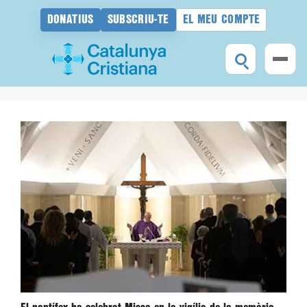
DONATIUS
SUBSCRIU-TE
EL MEU COMPTE
Vés
al
contingut