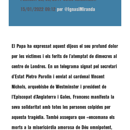
15/01/2022 09:12
per @IgnasiMiranda
El Papa ha expressat aquest dijous el seu profund dolor
per les víctimes i els ferits de l’atemptat de dimecres al
centre de Londres. En un telegrama signat pel secretari
d’Estat
Pietro Parolin
i enviat al cardenal
Vincent
Nichols
, arquebisbe de Westminster i president de
l’Episcopat d’Anglaterra i Gales,
Francesc
manifesta la
seva solidaritat amb totes les persones colpides per
aquesta tragèdia. També assegura que
«encomana els
morts a la misericòrdia amorosa de Déu omnipotent,