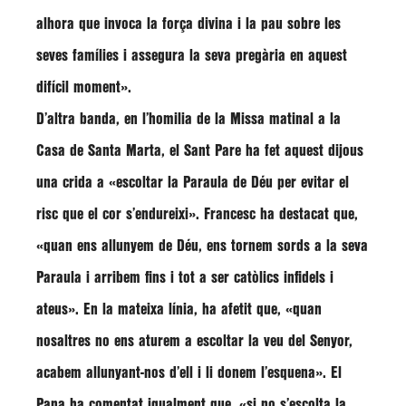
alhora que invoca la força divina i la pau sobre les
seves famílies i assegura la seva pregària en aquest
difícil moment»
.
D’altra banda, en l’homilia de la Missa matinal a la
Casa de Santa Marta, el Sant Pare ha fet aquest dijous
una crida a
«escoltar la Paraula de Déu per evitar el
risc que el cor s’endureixi»
.
Francesc
ha destacat que,
«quan ens allunyem de Déu, ens tornem sords a la seva
Paraula i arribem fins i tot a ser catòlics infidels i
ateus»
. En la mateixa línia, ha afetit que,
«quan
nosaltres no ens aturem a escoltar la veu del Senyor,
acabem allunyant-nos d’ell i li donem l’esquena»
. El
Papa ha comentat igualment que,
«si no s’escolta la