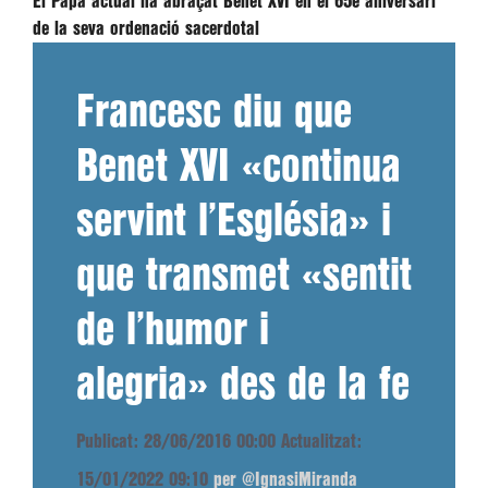
El Papa actual ha abraçat Benet XVI en el 65è aniversari
de la seva ordenació sacerdotal
Francesc diu que
Benet XVI «continua
servint l’Església» i
que transmet «sentit
de l’humor i
alegria» des de la fe
Publicat: 28/06/2016 00:00
Actualitzat:
15/01/2022 09:10
per @IgnasiMiranda