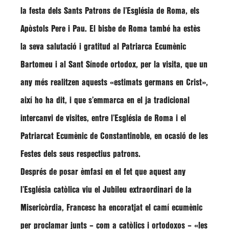
la festa dels Sants Patrons de l’Església de Roma, els
Apòstols
Pere
i
Pau
. El bisbe de Roma també ha estès
la seva salutació i gratitud al Patriarca Ecumènic
Bartomeu i al Sant Sínode ortodox, per la visita, que un
any més realitzen aquests
«estimats germans en Crist»
,
així ho ha dit, i que s’emmarca en el ja tradicional
intercanvi de visites, entre l’Església de Roma i el
Patriarcat Ecumènic de Constantinoble, en ocasió de les
Festes dels seus respectius patrons.
Després de posar èmfasi en el fet que aquest any
l’Església catòlica viu el Jubileu extraordinari de la
Misericòrdia, Francesc ha encoratjat el camí ecumènic
per proclamar junts – com a catòlics i ortodoxos –
«les