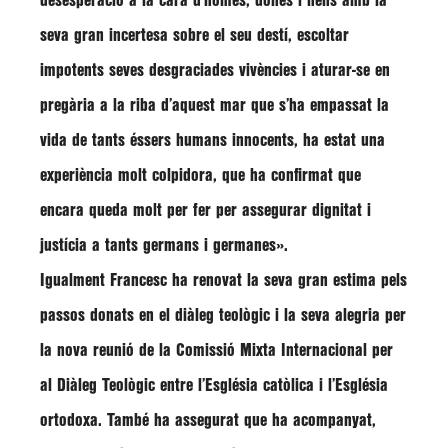
desesperació a la cara d’homes, dones i nens amb la
seva gran incertesa sobre el seu destí, escoltar
impotents seves desgraciades vivències i aturar-se en
pregària a la riba d’aquest mar que s’ha empassat la
vida de tants éssers humans innocents, ha estat una
experiència molt colpidora, que ha confirmat que
encara queda molt per fer per assegurar dignitat i
justícia a tants germans i germanes»
.
Igualment
Francesc
ha renovat la seva gran estima pels
passos donats en el diàleg teològic i la seva alegria per
la nova reunió de la Comissió Mixta Internacional per
al Diàleg Teològic entre l’Església catòlica i l’Església
ortodoxa. També ha assegurat que ha acompanyat,