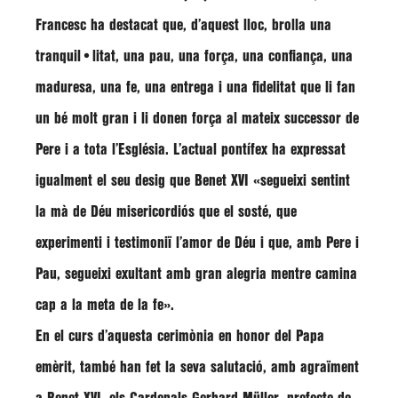
Francesc
ha destacat que, d’aquest lloc, brolla una
tranquil•litat, una pau, una força, una confiança, una
maduresa, una fe, una entrega i una fidelitat que li fan
un bé molt gran i li donen força al mateix successor de
Pere i a tota l’Església. L’actual pontífex ha expressat
igualment el seu desig que Benet XVI
«segueixi sentint
la mà de Déu misericordiós que el sosté, que
experimenti i testimoniï l’amor de Déu i que, amb Pere i
Pau, segueixi exultant amb gran alegria mentre camina
cap a la meta de la fe»
.
En el curs d’aquesta cerimònia en honor del Papa
emèrit, també han fet la seva salutació, amb agraïment