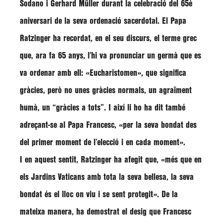
Sodano
i
Gerhard Müller
durant la celebració del 65è
aniversari de la seva ordenació sacerdotal. El Papa
Ratzinger ha recordat, en el seu discurs, el terme grec
que, ara fa 65 anys, l’hi va pronunciar un germà que es
va ordenar amb ell:
«Eucharistomen»,
que significa
gràcies, però no unes gràcies normals, un agraïment
humà, un “gràcies a tots”. I així li ho ha dit també
adreçant-se al Papa Francesc,
«per la seva bondat des
del primer moment de l’elecció i en cada moment»
.
I en aquest sentit, Ratzinger ha afegit que,
«més que en
els Jardins Vaticans amb tota la seva bellesa, la seva
bondat és el lloc on viu i se sent protegit»
. De la
mateixa manera, ha demostrat el desig que Francesc