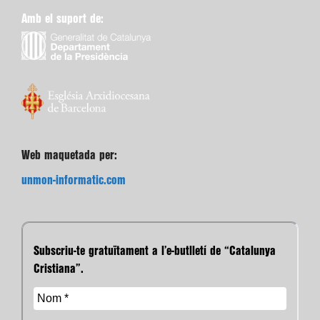
Amb el suport de:
Web maquetada per:
unmon-informatic.com
Subscriu-te gratuïtament a l’e-butlletí de “Catalunya
Cristiana”.