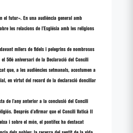
n el futur»
. En una audiència general amb
bre les relacions de l’Església amb les religions
 davant milers de fidels i pelegrins de nombrosos
el 50è aniversari de la Declaració del Concili
tacat que, a les audiències setmanals, acostumen a
al, en virtut del record de la declaració donciliar
a de l’any anterior a la conclusió del Concili
eligiós
. Després d’afirmar que el Concili Vaticà II
eixa i sobre el món, el pontífex ha destacat
ncia dels pobles; la recerca del sentit de la vida,