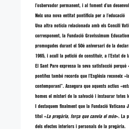
l’osbervador permanent, i al foment d’un desenv
Neix una nova entitat pontíficia per a l’educació
Una altra notícia relacionada amb els Concili Va
corresponent, la
Fundació Gravissimum Education
promogudes durant el 50è aniversari de la decla
1965, i acull la petició de constituir, a l’Estat d
El Sant Pare expressa la seva satisfacció perquè
pontífex també recorda que l’Església reconeix
»l
contemporani”
. Assegura que aquests actius
«est
homes el misteri de la salvació i instaurar totes l
I destaquem finalment que la Fundació Vaticana J
títol «
La pregària, força que canvia el món
«. La 
dels efectes interiors i personals de la pregària.