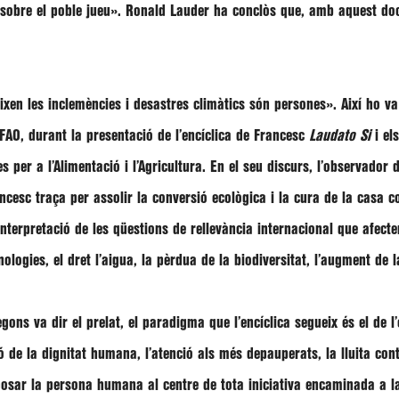
 sobre el poble jueu»
.
Ronald Lauder
ha conclòs que, amb aquest d
eixen les inclemències i desastres climàtics són persones»
. Així ho v
AO, durant la presentació de l’encíclica de Francesc
Laudato Si
i el
 per a l’Alimentació i l’Agricultura. En el seu discurs, l’observador 
ancesc traça per assolir la conversió ecològica i la cura de la casa 
interpretació de les qüestions de rellevància internacional que afect
cnologies, el dret l’aigua, la pèrdua de la biodiversitat, l’augment de l
ons va dir el prelat, el paradigma que l’encíclica segueix és el de l’
 de la dignitat humana, l’atenció als més depauperats, la lluita cont
osar la persona humana al centre de tota iniciativa encaminada a l