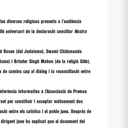
es diverses religions presents a l’audiència
0è aniversari de la declaració conciliar
Nostra
id Rosen
(del Judaisme),
Swami Chidananda
nisme) i
Brinder Singh Mahon
(de la religió Sikh).
 de camins cap al diàleg i la reconciliació entre
onferència informativa a l’Associació de Premsa
srael per constituir i acceptar mútuament dos
ció entre els catòlics i el poble jueu. Després de
l dirigent jueu ha explicat que el document del