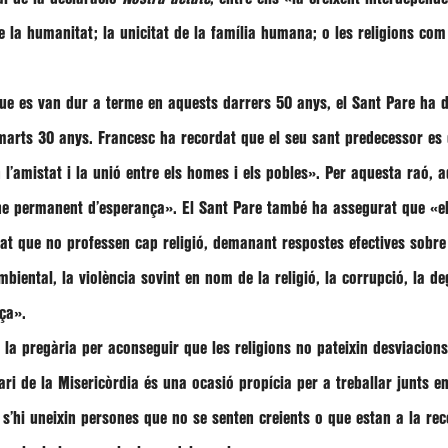
de la humanitat; la unicitat de la família humana; o les religions com
que es van dur a terme en aquests darrers 50 anys, el Sant Pare ha 
imarts 30 anys.
Francesc
ha recordat que el seu sant predecessor es
 l’amistat i la unió entre els homes i els pobles»
. Per aquesta raó, 
igne permanent d’esperança»
. El Sant Pare també ha assegurat que
«e
at que no professen cap religió, demanant respostes efectives sobre
biental, la violència sovint en nom de la religió, la corrupció, la de
nça»
.
la pregària per aconseguir que les religions no pateixin desviacions 
ri de la Misericòrdia és una ocasió propícia per a treballar junts en 
s’hi uneixin persones que no se senten creients o que estan a la rece