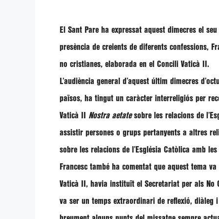
El Sant Pare ha expressat aquest dimecres el seu
presència de creients de diferents confessions,
Fr
no cristianes, elaborada en el Concili Vaticà II.
L’audiència general d’aquest últim dimecres d’oct
països, ha tingut un caràcter interreligiós per re
Vaticà II
Nostra aetate
sobre les relacions de l’Es
assistir persones o grups pertanyents a altres rel
sobre les relacions de l’Església Catòlica amb les
Francesc
també ha comentat que aquest tema va ser
Vaticà II, havia instituït el Secretariat per als 
va ser un temps extraordinari de reflexió, diàleg 
breument alguns punts del missatge sempre actua