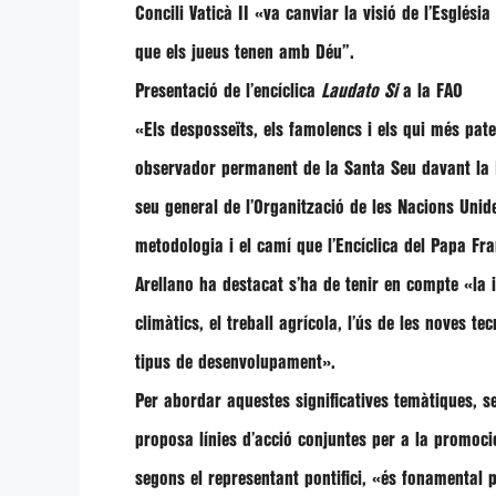
Concili Vaticà II
«va canviar la visió de l’Església
que els jueus tenen amb Déu”
.
Presentació de l’encíclica
Laudato Si
a la FAO
«Els desposseïts, els famolencs i els qui més pat
observador permanent de la Santa Seu davant la F
seu general de l’Organització de les Nacions Unides
metodologia i el camí que l’Encíclica del Papa Fr
Arellano
ha destacat s’ha de tenir en compte
«la 
climàtics, el treball agrícola, l’ús de les noves te
tipus de desenvolupament»
.
Per abordar aquestes significatives temàtiques, seg
proposa línies d’acció conjuntes per a la promoció
segons el representant pontifici,
«és fonamental p