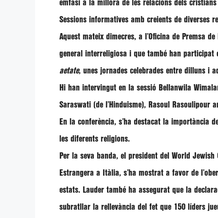
èmfasi a la millora de les relacions dels cristian
Sessions informatives amb creients de diverses re
Aquest mateix dimecres, a l’
Oficina de Premsa
de 
general interreligiosa i que també han participat
aetate
, unes jornades celebrades entre dilluns i 
Hi han intervingut en la sessió
Bellanwila Wimala
Saraswati
(de l’Hinduisme),
Rasoul Rasoulipour
a
En la conferència, s’ha destacat la importància de
les diferents religions.
Per la seva banda, el president del
World Jewish 
Estrangera a Itàlia, s’ha mostrat a favor de l’obe
estats. Lauder també ha assegurat que la declara
subratllar la rellevància del fet que 150 líders ju