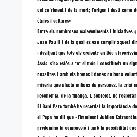
del sofriment i de la mort; l’origen i destí comú 
ètnies i cultures»
.
Entre els nombrosos esdeveniments i iniciatives 
Joan Pau II i de la qual es van complir aquest d
«desitjant que tots els creients en Déu afavorissin
Assís, s’ha estès a tot el món i constitueix un s
nosaltres i amb els homes i dones de bona volunt
misèria que afecta milions de persones, la crisi am
l’economia, de la finança, i, sobretot, de l’espera
El Sant Pare també ha recordat la importància de 
el Papa ha dit que
«l’imminent Jubileu Extraordina
predomina la compassió i amb la possibilitat que 