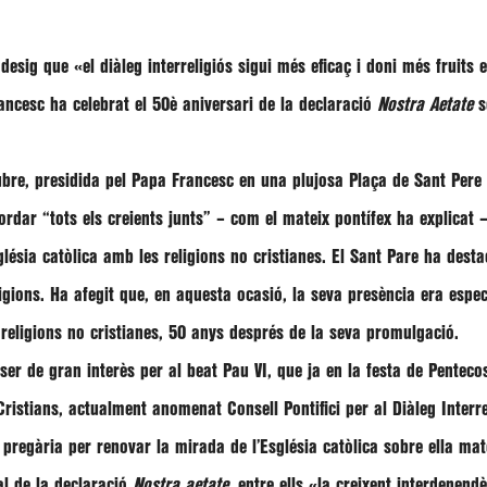
 desig que
«el diàleg interreligiós sigui més eficaç i doni més fruits e
ancesc
ha celebrat el 50è aniversari de la declaració
Nostra Aetate
so
ubre, presidida pel Papa Francesc en una plujosa Plaça de Sant Pere
cordar
“tots els creients junts”
– com el mateix pontífex ha explicat – 
glésia catòlica amb les religions no cristianes. El Sant Pare ha des
igions. Ha afegit que, en aquesta ocasió, la seva presència era especi
 religions no cristianes, 50 anys després de la seva promulgació.
 de gran interès per al beat Pau VI, que ja en la festa de Pentecost
No Cristians, actualment anomenat
Consell Pontifici per al Diàleg Interr
i pregària per renovar la mirada de l’Església catòlica sobre ella mat
l de la declaració
Nostra aetate
, entre ells
«la creixent interdependè