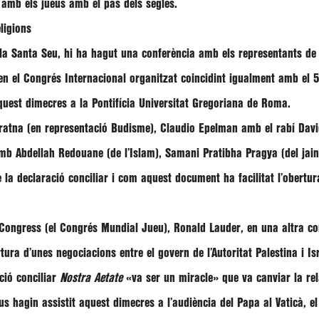
s amb els jueus amb el pas dels segles.
ligions
la Santa Seu, hi ha hagut una conferència amb els representants de l
 en el Congrés Internacional organitzat coincidint igualment amb el 5
aquest dimecres a la Pontifícia Universitat Gregoriana de Roma.
ratna
(en representació Budisme),
Claudio Epelman
amb el rabí
Dav
mb
Abdellah Redouane
(de l’Islam),
Samani Pratibha Pragya
(del jai
 la declaració conciliar i com aquest document ha facilitat l’obertura
Congress
(el
Congrés Mundial Jueu
),
Ronald Lauder
, en una altra c
rtura d’unes negociacions entre el govern de l’Autoritat Palestina i I
ció conciliar
Nostra Aetate
«va ser un miracle»
que va canviar la rela
eus hagin assistit aquest dimecres a l’audiència del Papa al Vaticà, e