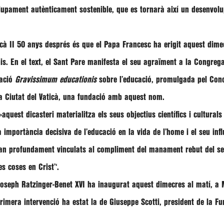
olupament autènticament sostenible, que es tornarà així un desenvo
ticà II 50 anys després és que el Papa Francesc ha erigit aquest dim
is
. En el text, el Sant Pare manifesta el seu agraïment a la
Congrega
ració
Gravissimum educationis
sobre l’educació, promulgada pel Conci
e la Ciutat del Vaticà, una fundació amb aquest nom.
»aquest dicasteri materialitza els seus objectius científics i cultura
a importància decisiva de l’educació en la vida de l’home i el seu in
an profundament vinculats al compliment del manament rebut del seu
es coses en Crist’
‘.
oseph Ratzinger-Benet XVI ha inaugurat aquest dimecres al matí, a M
primera intervenció ha estat la de
Giuseppe Scotti
, president de la F