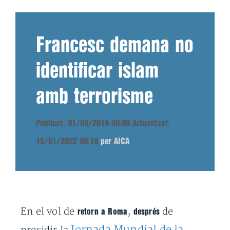
Francesc demana no
identificar islam
amb terrorisme
Publicat: 01/08/2016 00:00
Actualitzat:
15/01/2022 09:10
per AICA
En el vol de
,
de
retorn a Roma
després
Jornada Mundial de la