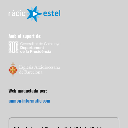
Amb el suport de:
Web maquetada per:
unmon-informatic.com