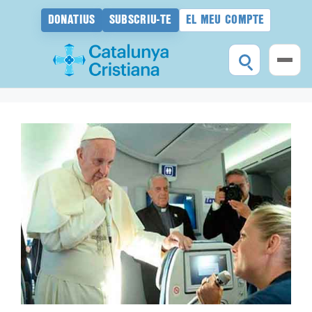
DONATIUS
SUBSCRIU-TE
EL MEU COMPTE
Vés
al
contingut