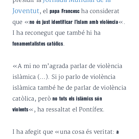
presidir la
Joventut
, el
ha considerat
papa Francesc
que «
«.
no és just identificar l’islam amb violència
I ha reconegut que també hi ha
.
fonamentalistes catòlics
«A mi no m’agrada parlar de violència
islàmica (…). Si jo parlo de violència
islàmica també he de parlar de violència
catòlica, però
no tots els islàmics són
«, ha ressaltat el Pontífex.
violents
I ha afegit que «una cosa és veritat:
a