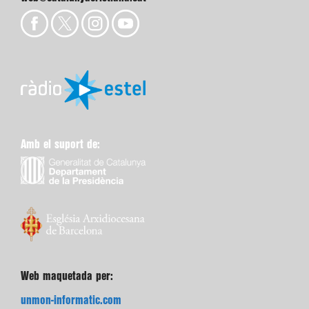
Amb el suport de:
Web maquetada per:
unmon-informatic.com