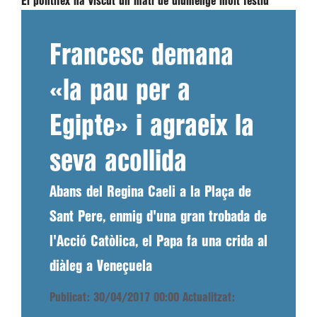
El pontífex ha viscut un matí de diumenge molt festiu
Francesc demana
«la pau per a
Egipte» i agraeix la
seva acollida
Abans del Regina Caeli a la Plaça de
Sant Pere, enmig d'una gran trobada de
l'Acció Catòlica, el Papa fa una crida al
diàleg a Veneçuela
Publicat: 30/04/2017 00:00
Actualitzat: