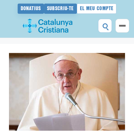
DONATIUS
SUBSCRIU-TE
EL MEU COMPTE
Vés
al
contingut