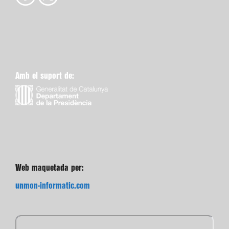
Amb el suport de:
Web maquetada per:
unmon-informatic.com
Subscriu-te gratuïtament a l’e-butlletí de “Catalunya
Cristiana”.