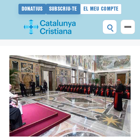
DONATIUS
SUBSCRIU-TE
EL MEU COMPTE
Vés
al
contingut