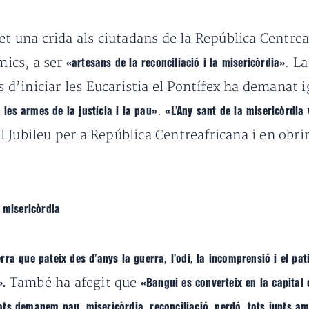
et una crida als ciutadans de la República Centre
mics, a ser
. L
«artesans de la reconciliació i la misericòrdia»
s d’iniciar les Eucaristia el Pontífex ha demanat 
.
les armes de la justícia i la pau»
«L’Any sant de la misericòrdia
el Jubileu per a República Centreafricana i en obr
 misericòrdia
rra que pateix des d’anys la guerra, l’odi, la incomprensió i el pa
També ha afegit que
».
«Bangui es converteix en la capital e
ts demanem pau, misericòrdia, reconciliació, perdó, tots junts am