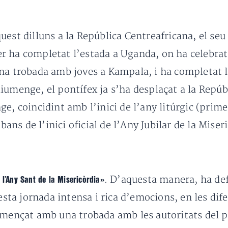
est dilluns a la República Centreafricana, el seu 
r ha completat l’estada a Uganda, on ha celebrat
na trobada amb joves a Kampala, i ha completat l
iumenge, el pontífex ja s’ha desplaçat a la Repúb
e, coincidint amb l’inici de l’any litúrgic (prime
abans de l’inici oficial de l’Any Jubilar de la Miser
. D’aquesta manera, ha def
 l’Any Sant de la Misericòrdia»
esta jornada intensa i rica d’emocions, en les dife
omençat amb una trobada amb les autoritats del pa