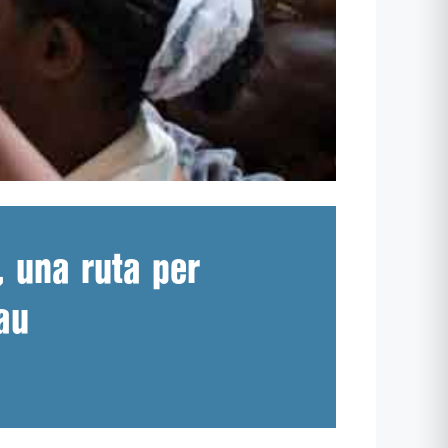
, una ruta per
au