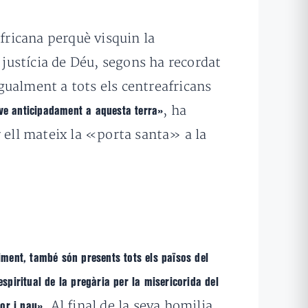
africana perquè visquin la
a justícia de Déu, segons ha recordat
igualment a tots els centreafricans
, ha
 ve anticipadament a aquesta terra»
ir ell mateix la «porta santa» a la
timent, també són presents tots els països del
spiritual de la pregària per la misericorida del
. Al final de la seva homilia,
or i pau»