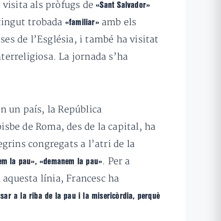
 visita als pròfugs de
«Sant Salvador»
 tingut trobada
amb els
«familiar»
s de l’Església, i també ha visitat
nterreligiosa. La jornada s’ha
en un país, la República
bisbe de Roma, des de la capital, ha
egrins congregats a l’atri de la
. Per a
m la pau», «demanem la pau»
n aquesta línia, Francesc ha
sar a la riba de la pau i la misericòrdia, perquè