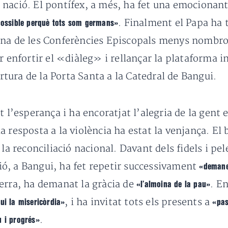
nació. El pontífex, a més, ha fet una emocionant
. Finalment el Papa ha
possible perquè tots som germans»
na de les Conferències Episcopals menys nombrose
r enfortir el «diàleg» i rellançar la plataforma i
ura de la Porta Santa a la Catedral de Bangui.
t l’esperança i ha encoratjat l’alegria de la gent 
 resposta a la violència ha estat la venjança. El 
la reconciliació nacional. Davant dels fidels i pel
ó, a Bangui, ha fet repetir successivament
«demane
erra, ha demanat la gràcia de
. E
«l’almoina de la pau»
, i ha invitat tots els presents a
gui la misericòrdia»
«pas
.
u i progrés»