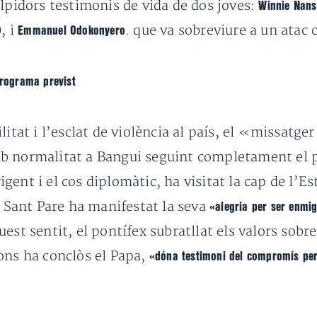
olpidors testimonis de vida de dos joves:
Winnie Nan
, i
. que va sobreviure a un atac 
Emmanuel Odokonyero
programa previst
itat i l’esclat de violència al país, el «missatger
mb normalitat a Bangui seguint completament el 
rigent i el cos diplomàtic, ha visitat la cap de l’E
l Sant Pare ha manifestat la seva
«alegria per ser enmig
uest sentit, el pontífex subratllat els valors sobr
gons ha conclòs el Papa,
«dóna testimoni del compromís per a