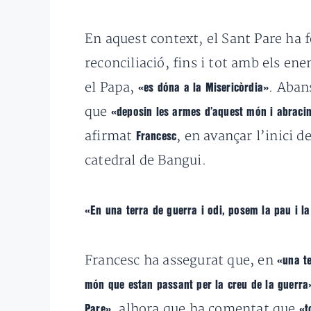
En aquest context, el Sant Pare ha f
reconciliació, fins i tot amb els ene
el Papa,
. Aban
«es dóna a la Misericòrdia»
que
«deposin les armes d’aquest món i abracin 
afirmat
, en avançar l’inici d
Francesc
catedral de Bangui.
«En una terra de guerra i odi, posem la pau i la
Francesc ha assegurat que, en
«una te
món que estan passant per la creu de la guerra
, alhora que ha comentat que
Pare»
«to