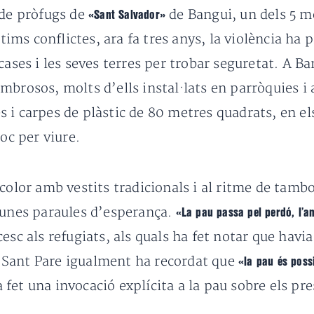
 de pròfugs de
de Bangui, un dels 5 mé
«Sant Salvador»
últims conflictes, ara fa tres anys, la violència h
cases i les seves terres per trobar seguretat. A Ba
brosos, molts d’ells instal·lats en parròquies i a
 i carpes de plàstic de 80 metres quadrats, en el
oc per viure.
color amb vestits tradicionals i al ritme de tambo
gunes paraules d’esperança.
«La pau passa pel perdó, l’am
sc als refugiats, als quals ha fet notar que havia 
El Sant Pare igualment ha recordat que
«la pau és poss
fet una invocació explícita a la pau sobre els pr