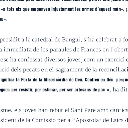
t
p
«a tots els que empunyen injustament les armes d’aquest món»,
.
pau»
residit a la catedral de Bangui, s’ha celebrat a fo
 immediata de les paraules de Frances en l’obert
cesc ha confessat diversos joves, com un exercici
ució dels pecats en el sagrament de la reconciliac
ignifica la Porta de la Misericòrdia de Déu. Confieu en Déu, perquè
, ha di
egueu per resistir, per estimar, per ser artesans de pau «
me, els joves han rebut el Sant Pare amb càntics
esident de la Comissió per a l’Apostolat de Laics 