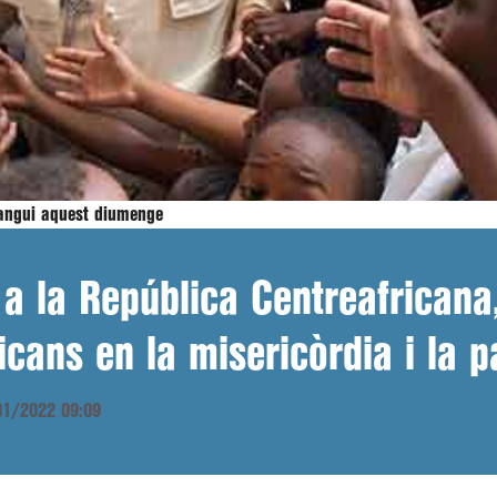
Bangui aquest diumenge
a la República Centreafricana
icans en la misericòrdia i la p
/01/2022 09:09