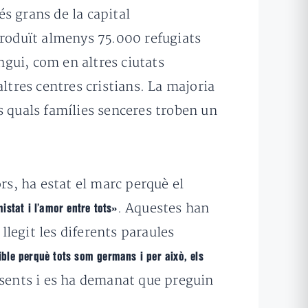
s grans de la capital
a produït almenys 75.000 refugiats
ngui, com en altres ciutats
ltres centres cristians. La majoria
s quals famílies senceres troben un
rs, ha estat el marc perquè el
. Aquestes han
istat i l’amor entre tots»
llegit les diferents paraules
ible perquè tots som germans i per això, els
esents i es ha demanat que preguin