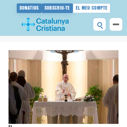
DONATIUS
SUBSCRIU-TE
EL MEU COMPTE
Vés
al
contingut