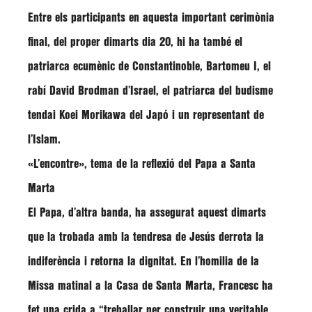
Entre els participants en aquesta important cerimònia
final, del proper dimarts dia 20, hi ha també el
patriarca ecumènic de Constantinoble,
Bartomeu I,
el
rabí
David Brodman
d’Israel, el patriarca del budisme
tendai Koei Morikawa
del Japó i un representant de
l’Islam.
«L’encontre», tema de la reflexió del Papa a Santa
Marta
El Papa, d’altra banda, ha assegurat aquest dimarts
que la trobada amb la tendresa de Jesús derrota la
indiferència i retorna la dignitat. En l’homilia de la
Missa matinal a la Casa de Santa Marta,
Francesc
ha
fet una crida a “
treballar per construir una veritable