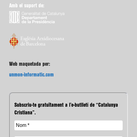
Amb el suport de:
Web maquetada per:
unmon-informatic.com
Subscriu-te gratuïtament a l’e-butlletí de “Catalunya
Cristiana”.