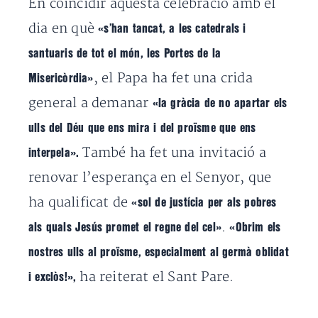
En coincidir aquesta celebració amb el
dia en què
«s’han tancat, a les catedrals i
santuaris de tot el món, les Portes de la
, el Papa ha fet una crida
Misericòrdia»
general a demanar
«la gràcia de no apartar els
ulls del Déu que ens mira i del proïsme que ens
També ha fet una invitació a
interpela».
renovar l’esperança en el Senyor, que
ha qualificat de
«sol de justícia per als pobres
.
als quals Jesús promet el regne del cel»
«Obrim els
nostres ulls al proïsme, especialment al germà oblidat
ha reiterat el Sant Pare.
i exclòs!»,