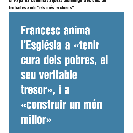
El Papa ha culminat aquest diumenge tres dies de
trobades amb "els més exclosos"
Francesc anima
l’Església a «tenir
cura dels pobres, el
seu veritable
tresor», i a
«construir un món
millor»