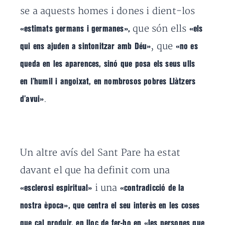
se a aquests homes i dones i dient-los
que són ells
«estimats germans i germanes»,
«els
, que
qui ens ajuden a sintonitzar amb Déu»
«no es
queda en les aparences
, sinó que posa els seus ulls
en l’humil i angoixat, en nombrosos pobres Llàtzers
.
d’avui»
Un altre avís del Sant Pare ha estat
d
avant el que ha definit com una
i una
«esclerosi espiritual»
«contradicció de la
nostra època», que centra el seu interès en les coses
que cal produir, en lloc de fer-ho en «les persones que