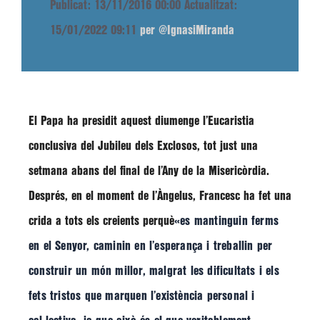
Publicat: 13/11/2016 00:00
Actualitzat:
15/01/2022 09:11
per @IgnasiMiranda
El Papa ha presidit aquest diumenge l’Eucaristia
conclusiva del Jubileu dels Exclosos, tot just una
setmana abans del final de l’Any de la Misericòrdia.
Després, en el moment de l’Àngelus,
Francesc
ha fet una
crida a tots els creients perquè
«es mantinguin ferms
en el Senyor, caminin en l’esperança i treballin per
construir un món millor, malgrat les dificultats i els
fets tristos que marquen l’existència personal i