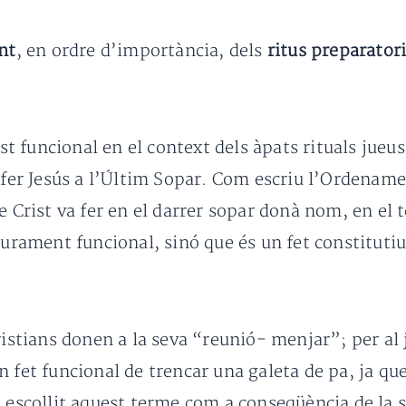
nt
, en ordre d’importància, dels
ritus preparator
est funcional en el context dels àpats rituals jueu
a fer Jesús a l’Últim Sopar. Com escriu l’Ordenam
e Crist va fer en el darrer sopar donà nom, en el t
purament funcional, sinó que és un fet constitutiu 
cristians donen a la seva “reunió- menjar”; per a
 fet funcional de trencar una galeta de pa, ja que
 escollit aquest terme com a conseqüència de la s