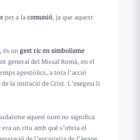
is
per a la
comunió
, ja que aquest
s, és un
gest ric en simbolisme
ent general del Missal Romà, en el
emps apostòlics, a tota l’acció
de la imitació de Crist. L’exegesi li
l judaisme aquest nom no significa
 era un ritu amb què s’obria el
eparació de l’eucaristia de l’àgape.