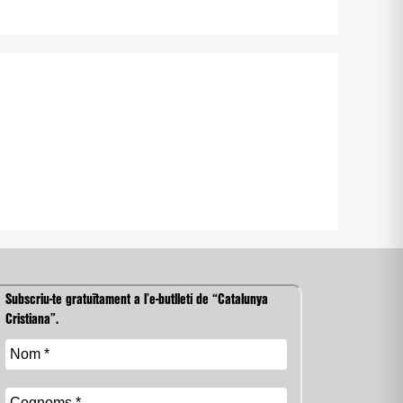
Subscriu-te gratuïtament a l’e-butlletí de “Catalunya
Cristiana”.