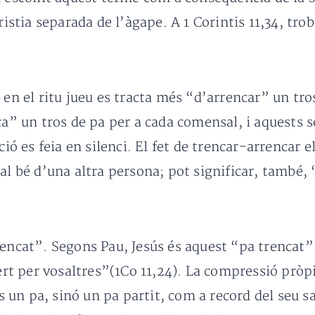
aristia separada de l’àgape. A 1 Corintis 11,34, t
 en el ritu jueu es tracta més “d’arrencar” un tro
ca” un tros de pa per a cada comensal, i aquests 
ció es feia en silenci. El fet de trencar-arrencar e
al bé d’una altra persona; pot significar, també,
encat”. Segons Pau, Jesús és aquest “pa trencat”: 
fert per vosaltres”(1Co 11,24). La compressió pròpi
un pa, sinó un pa partit, com a record del seu sa