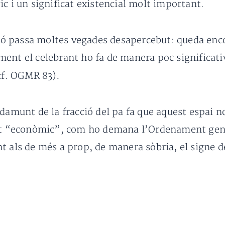
c i un significat existencial molt important.
ció passa moltes vegades desapercebut: queda enco
nt el celebrant ho fa de manera poc significativa
.
(cf. OGMR 83)
damunt de la fracció del pa fa que aquest espai n
gest “econòmic”, com ho demana l’Ordenament ge
t als de més a prop, de manera sòbria, el signe d