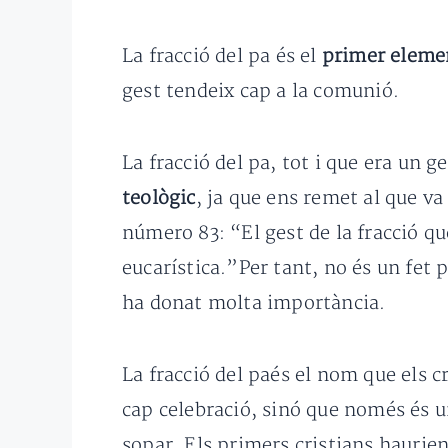
La fracció del pa és el
primer eleme
gest tendeix cap a la comunió.
La fracció del pa, tot i que era un g
teològic
, ja que ens remet al que v
número 83: “El gest de la fracció qu
eucarística.”Per tant, no és un fet 
ha donat molta importància.
La fracció del paés el nom que els 
cap celebració, sinó que només és un
sopar. Els primers cristians haurien