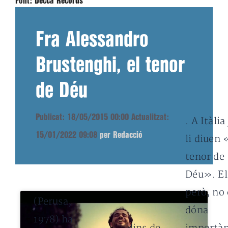
Font:
Decca Records
Fra Alessandro
Brustenghi, el tenor
de Déu
Publicat: 18/05/2015 00:00
Actualitzat:
. A Itàlia
15/01/2022 09:08
per Redacció
li diuen 
tenor de
Déu». El
però, no 
(Perusa,
dóna
1978) ha