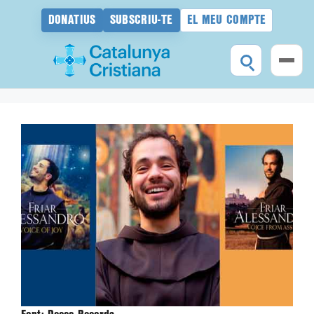
DONATIUS
SUBSCRIU-TE
EL MEU COMPTE
Vés
al
contingut