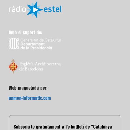
Amb el suport de:
Web maquetada per:
unmon-informatic.com
Subscriu-te gratuïtament a l’e-butlletí de “Catalunya