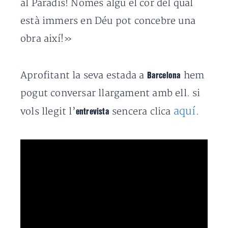
al Paradís! Només algú el cor del qual
està immers en Déu pot concebre una
obra així!»
Aprofitant la seva estada a
hem
Barcelona
pogut conversar llargament amb ell. si
aquí
vols llegit l’
sencera clica
.
entrevista