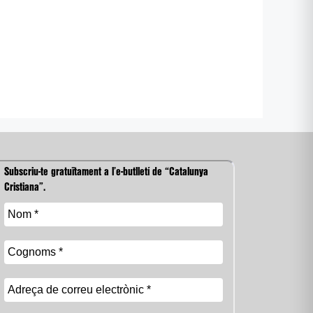
Subscriu-te gratuïtament a l’e-butlletí de “Catalunya
Cristiana”.