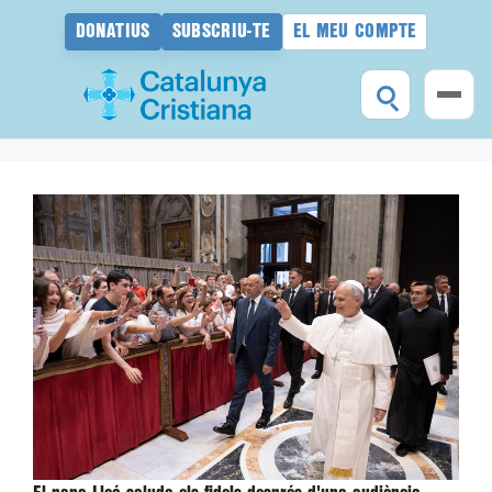
DONATIUS
SUBSCRIU-TE
EL MEU COMPTE
Vés
al
contingut