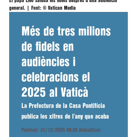
El papa Lleó saluda els fidels després d'una audiència
general. |
Font:
© Vatican Media
Més de tres milions
de fidels en
audiències i
celebracions el
2025 al Vaticà
La Prefectura de la Casa Pontifícia
publica les xifres de l’any que acaba
Publicat: 31/12/2025 08:39
Actualitzat: