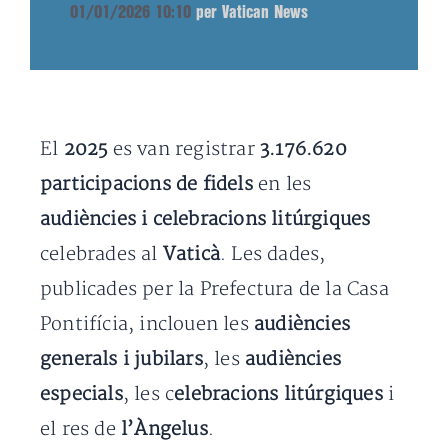
01/01/2026 10:10
per Vatican News
El
2025
es van registrar
3.176.620
participacions de fidels
en les
audiències i celebracions litúrgiques
celebrades al
Vaticà
. Les dades,
publicades per la Prefectura de la Casa
Pontifícia, inclouen les
audiències
generals i jubilars
, les
audiències
especials
, les c
elebracions litúrgiques
i
el res de
l’Àngelus
.