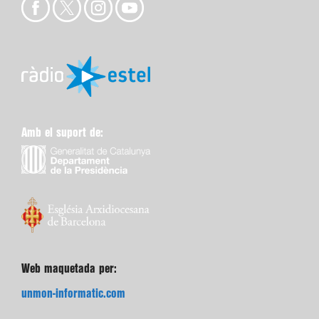
Amb el suport de:
Web maquetada per:
unmon-informatic.com