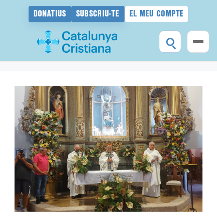
DONATIUS
SUBSCRIU-TE
EL MEU COMPTE
Vés
al
contingut