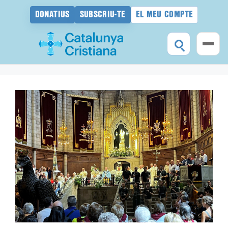
DONATIUS
SUBSCRIU-TE
EL MEU COMPTE
Vés
al
contingut