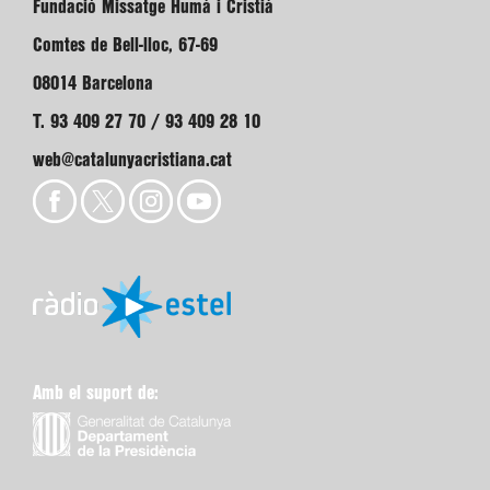
Fundació Missatge Humà i Cristià
Comtes de Bell-lloc, 67-69
08014 Barcelona
T. 93 409 27 70 / 93 409 28 10
web@catalunyacristiana.cat
Amb el suport de: