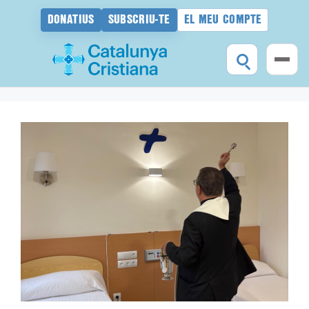
DONATIUS
SUBSCRIU-TE
EL MEU COMPTE
Vés
al
contingut