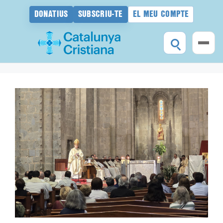
DONATIUS
SUBSCRIU-TE
EL MEU COMPTE
Vés
al
contingut