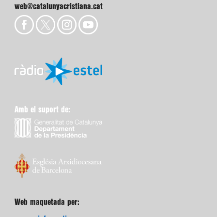
web@catalunyacristiana.cat
Amb el suport de:
Web maquetada per: