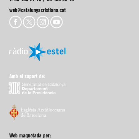
web@catalunyacristiana.cat
Amb el suport de:
Web maquetada per: