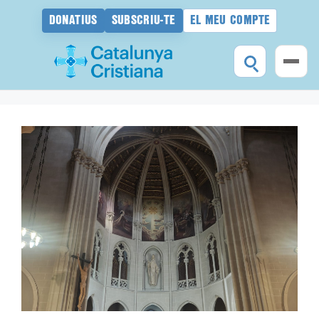
DONATIUS
SUBSCRIU-TE
EL MEU COMPTE
Vés
al
contingut