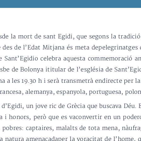
de la mort de sant Egidi, que segons la tradició
e des de l’Edat Mitjana és meta depelegrinatges 
de Sant’Egidio celebra aquesta commemoració amb
e de Bolonya ititular de l’església de Sant’Egidi
 a les 19.30 h i serà transmetrà endirecte per l
 francesa, alemanya, espanyola, portuguesa, polo
a d’Egidi, un jove ric de Grècia que buscava Déu.
 i honors, però que es vaconvertir en un poderós
 pobres: captaires, malalts de tota mena, nàufr
na natura amenaçadaper la voracitat de l’home, q