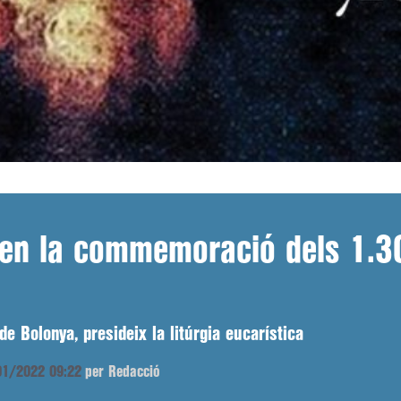
i en la commemoració dels 1.3
e Bolonya, presideix la litúrgia eucarística
/01/2022 09:22
per Redacció