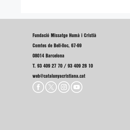
Fundació Missatge Humà i Cristià
Comtes de Bell-lloc, 67-69
08014 Barcelona
T. 93 409 27 70 / 93 409 28 10
web@catalunyacristiana.cat