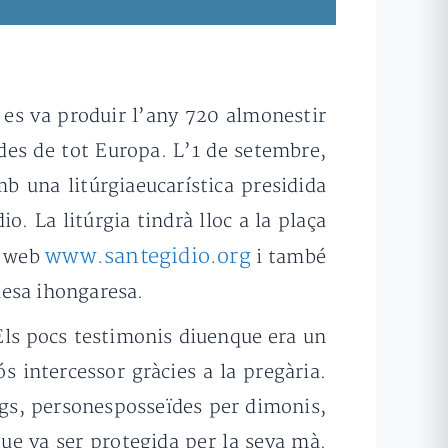
 es va produir l’any 720 almonestir
des de tot Europa. L’1 de setembre,
 una litúrgiaeucarística presidida
o. La litúrgia tindrà lloc a la plaça
www.santegidio.org
a web
i també
nesa ihongaresa.
 Els pocs testimonis diuenque era un
 intercessor gràcies a la pregària.
ags, personesposseïdes per dimonis,
ue va ser protegida per la seva mà.