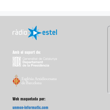
Amb el suport de:
Web maquetada per:
unmon-informatic.com