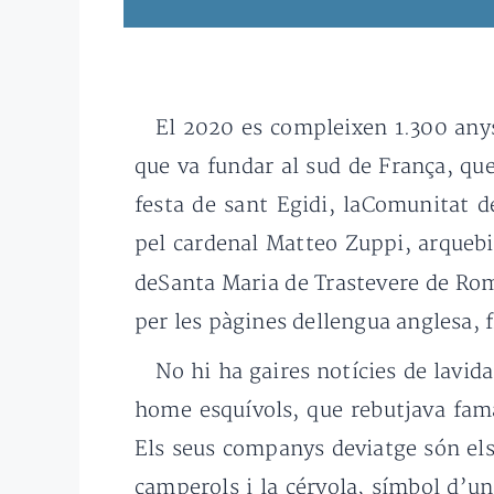
El 2020 es compleixen 1.300 anys
que va fundar al sud de França, qu
festa de sant Egidi, laComunitat 
pel cardenal Matteo Zuppi, arquebisb
deSanta Maria de Trastevere de Roma
per les pàgines dellengua anglesa,
No hi ha gaires notícies de lavid
home esquívols, que rebutjava fama
Els seus companys deviatge són els
camperols i la cérvola, símbol d’u