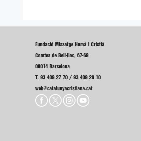
Fundació Missatge Humà i Cristià
Comtes de Bell-lloc, 67-69
08014 Barcelona
T. 93 409 27 70 / 93 409 28 10
web@catalunyacristiana.cat