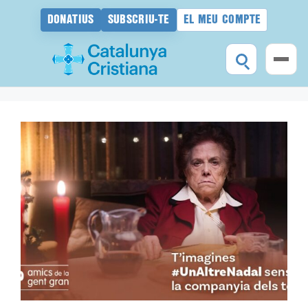
DONATIUS
SUBSCRIU-TE
EL MEU COMPTE
Vés
al
contingut