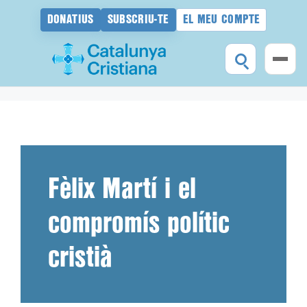
DONATIUS
SUBSCRIU-TE
EL MEU COMPTE
Vés
al
contingut
Fèlix Martí i el
compromís polític
cristià