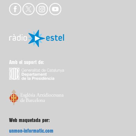
Amb el suport de:
Web maquetada per:
unmon-informatic.com