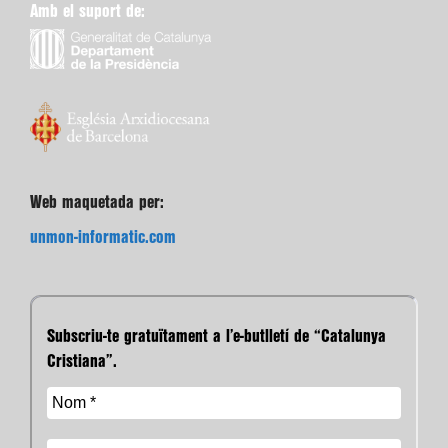
Amb el suport de:
Web maquetada per:
unmon-informatic.com
Subscriu-te gratuïtament a l’e-butlletí de “Catalunya
Cristiana”.