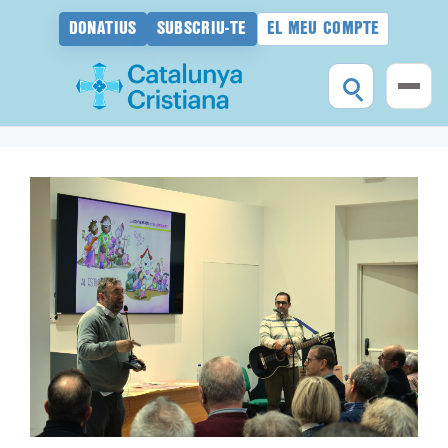
DONATIUS
SUBSCRIU-TE
EL MEU COMPTE
Vés
al
contingut